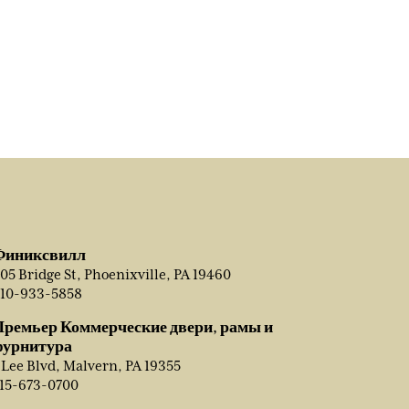
Финиксвилл
05 Bridge St, Phoenixville, PA 19460
10-933-5858
Премьер Коммерческие двери, рамы и
фурнитура
 Lee Blvd, Malvern, PA 19355
15-673-0700