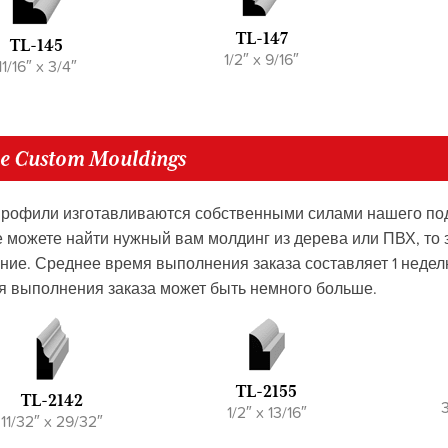
TL-147
TL-145
1/2″ x 9/16″
11/16″ x 3/4″
e Custom Mouldings
профили изготавливаются собственными силами нашего подр
е можете найти нужный вам молдинг из дерева или ПВХ, то 
ние. Среднее время выполнения заказа составляет 1 неделю
я выполнения заказа может быть немного больше.
TL-2155
TL-2142
3
1/2″ x 13/16″
11/32″ x 29/32″