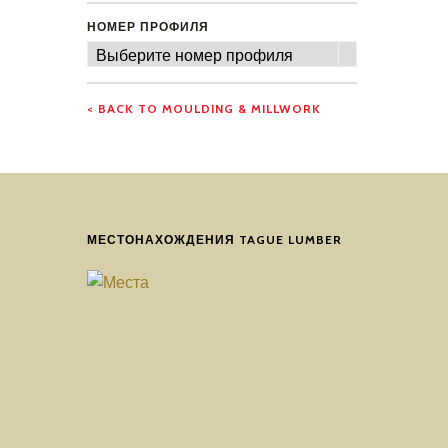
НОМЕР ПРОФИЛЯ
Номер
Выберите номер профиля
профиля
< BACK TO MOULDING & MILLWORK
МЕСТОНАХОЖДЕНИЯ TAGUE LUMBER