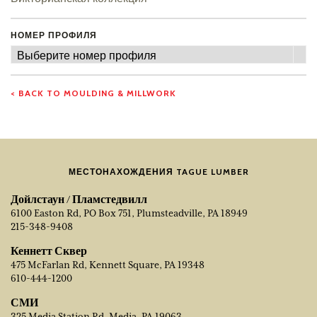
НОМЕР ПРОФИЛЯ
Номер
Выберите номер профиля
профиля
< BACK TO MOULDING & MILLWORK
МЕСТОНАХОЖДЕНИЯ TAGUE LUMBER
Дойлстаун / Пламстедвилл
6100 Easton Rd, PO Box 751, Plumsteadville, PA 18949
215-348-9408
Кеннетт Сквер
475 McFarlan Rd, Kennett Square, PA 19348
610-444-1200
СМИ
325 Media Station Rd, Media, PA 19063