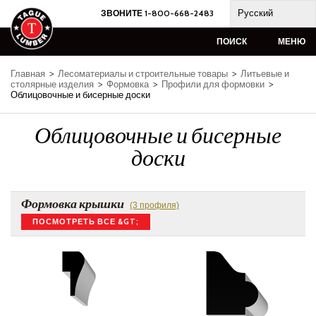
Skip
Русский
ЗВОНИТЕ 1-800-668-2483
to
content
ПОИСК
МЕНЮ
Главная
>
Лесоматериалы и строительные товары
>
Литьевые и
столярные изделия
>
Формовка
>
Профили для формовки
>
Облицовочные и бисерные доски
Облицовочные и бисерные
доски
Формовка крышки
(3 профиля)
ПОСМОТРЕТЬ ВСЕ &GT;