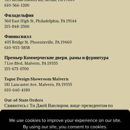
610-566-1200
Филадельфия
560 East High St, Philadelphia, PA 19144
215-848-2500
Финиксвилл
405 Bridge St, Phoenixville, PA 19460
610-933-5858
Премьер Коммерческие двери, рамы и фурнитура
7 Lee Blvd, Malvern, PA 19355
215-673-0700
Tague Design Showroom Malvern
181 Lancaster Ave, Malvern, PA 19355
610-640-4180
Out-of-State Orders
Свяжитесь с Ти Джей Ванлиром, вице-президентом по
продажам:
tvanleer@taguelumber.com
215-778-6463