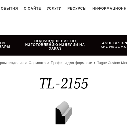
СОБЫТИЯ
О САЙТЕ
УСЛУГИ
РЕСУРСЫ
ИНФОРМАЦИОНН
ПОДРАЗДЕЛЕНИЕ ПО
 И
TAGUE DESIG
ИЗГОТОВЛЕНИЮ ИЗДЕЛИЙ НА
ВАРЫ
SHOWROOMS
ЗАКАЗ
ярные изделия
>
Формовка
>
Профили для формовки
>
Tague Custom Mou
TL-2155