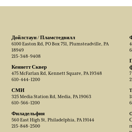
Дойлстаун / Пламстедвилл
6100 Easton Rd, PO Box 751, Plumsteadville, PA
4
18949
6
215-348-9408
Кеннетт Сквер
475 McFarlan Rd, Kennett Square, PA 19348
7
610-444-1200
2
СМИ
T
325 Media Station Rd, Media, PA 19063
1
610-566-1200
6
Филадельфия
O
560 East High St, Philadelphia, PA 19144
С
215-848-2500
п