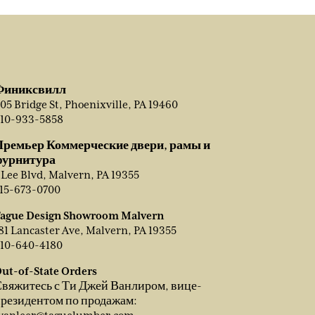
Финиксвилл
05 Bridge St, Phoenixville, PA 19460
10-933-5858
Премьер Коммерческие двери, рамы и
фурнитура
 Lee Blvd, Malvern, PA 19355
15-673-0700
ague Design Showroom Malvern
81 Lancaster Ave, Malvern, PA 19355
10-640-4180
ut-of-State Orders
вяжитесь с Ти Джей Ванлиром, вице-
резидентом по продажам: