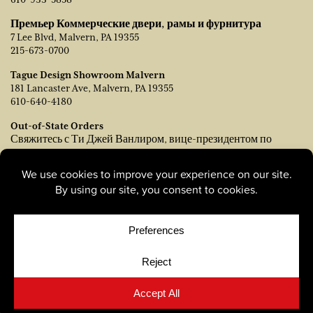
Премьер Коммерческие двери, рамы и фурнитура
7 Lee Blvd, Malvern, PA 19355
215-673-0700
Tague Design Showroom Malvern
181 Lancaster Ave, Malvern, PA 19355
610-640-4180
Out-of-State Orders
Свяжитесь с Ти Джей Ванлиром, вице-президентом по
продажам:
tvanleer@taguelumber.com
215-778-6463
© Copyright 2026, Tague Lumber. |
Privacy Policy
|
Cookie
Policy
|
Cookie Preferences
Site by
Yellow House Design