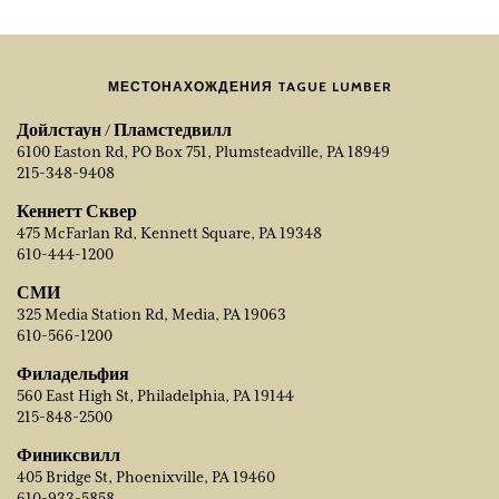
МЕСТОНАХОЖДЕНИЯ TAGUE LUMBER
Дойлстаун / Пламстедвилл
6100 Easton Rd, PO Box 751, Plumsteadville, PA 18949
215-348-9408
Кеннетт Сквер
475 McFarlan Rd, Kennett Square, PA 19348
610-444-1200
СМИ
325 Media Station Rd, Media, PA 19063
610-566-1200
Филадельфия
560 East High St, Philadelphia, PA 19144
215-848-2500
Финиксвилл
405 Bridge St, Phoenixville, PA 19460
610-933-5858