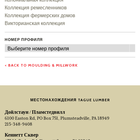
Коллекция ремесленников
Коллекция фермерских домов
Викторианская коллекция
НОМЕР ПРОФИЛЯ
Номер
Выберите номер профиля
профиля
< BACK TO MOULDING & MILLWORK
МЕСТОНАХОЖДЕНИЯ TAGUE LUMBER
Дойлстаун / Пламстедвилл
6100 Easton Rd, PO Box 751, Plumsteadville, PA 18949
215-348-9408
Кеннетт Сквер