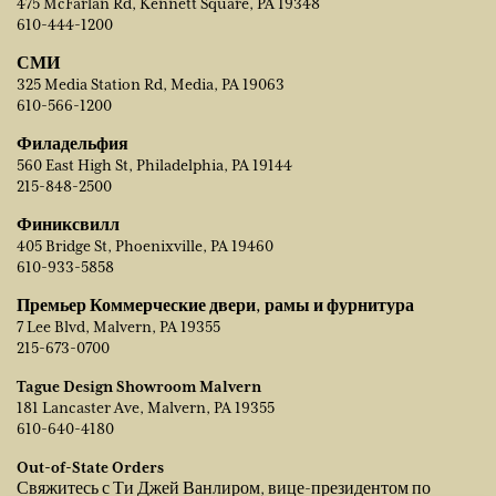
475 McFarlan Rd, Kennett Square, PA 19348
610-444-1200
СМИ
325 Media Station Rd, Media, PA 19063
610-566-1200
Филадельфия
560 East High St, Philadelphia, PA 19144
215-848-2500
Финиксвилл
405 Bridge St, Phoenixville, PA 19460
610-933-5858
Премьер Коммерческие двери, рамы и фурнитура
7 Lee Blvd, Malvern, PA 19355
215-673-0700
Tague Design Showroom Malvern
181 Lancaster Ave, Malvern, PA 19355
610-640-4180
Out-of-State Orders
Свяжитесь с Ти Джей Ванлиром, вице-президентом по