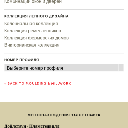
Комбинации окон и дверей
КОЛЛЕКЦИЯ ЛЕПНОГО ДИЗАЙНА
Колониальная коллекция
Коллекция ремесленников
Коллекция фермерских домов
Викторианская коллекция
НОМЕР ПРОФИЛЯ
Номер
Выберите номер профиля
профиля
< BACK TO MOULDING & MILLWORK
МЕСТОНАХОЖДЕНИЯ TAGUE LUMBER
Дойлстаун / Пламстедвилл