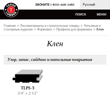
Skip
Русский
ЗВОНИТЕ 1-800-668-2483
to
content
ПОИСК
МЕНЮ
Главная
>
Лесоматериалы и строительные товары
>
Литьевые и
столярные изделия
>
Формовка
>
Профили для формовки
>
Клен
Клен
Узор, запас, сайдинг и напольные покрытия
TLPS-3
3/4″ x 2 1/2″