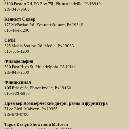
6100 Easton Rd, PO Box 751, Plumsteadville, PA 18949
215-348-9408
Кеннетт Сквер
475 McFarlan Rd, Kennett Square, PA 19348
610-444-1200
СМИ
325 Media Station Rd, Media, PA 19063
610-566-1200
Филадельфия
560 East High St, Philadelphia, PA 19144
215-848-2500
Финиксвилл
405 Bridge St, Phoenixville, PA 19460
610-933-5858
Премьер Коммерческие двери, рамы и фурнитура
7 Lee Blvd, Malvern, PA 19355
215-673-0700
Tague Design Showroom Malvern