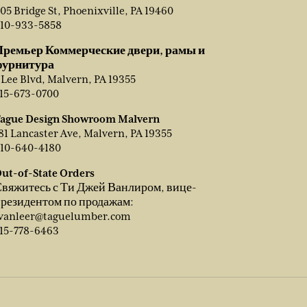
05 Bridge St, Phoenixville, PA 19460
10-933-5858
Премьер Коммерческие двери, рамы и
фурнитура
 Lee Blvd, Malvern, PA 19355
15-673-0700
ague Design Showroom Malvern
81 Lancaster Ave, Malvern, PA 19355
10-640-4180
ut-of-State Orders
вяжитесь с Ти Джей Ванлиром, вице-
резидентом по продажам:
vanleer@taguelumber.com
15-778-6463