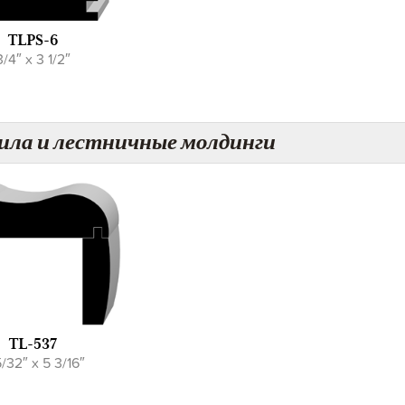
TLPS-6
3/4″ x 3 1/2″
ила и лестничные молдинги
TL-537
/32″ x 5 3/16″