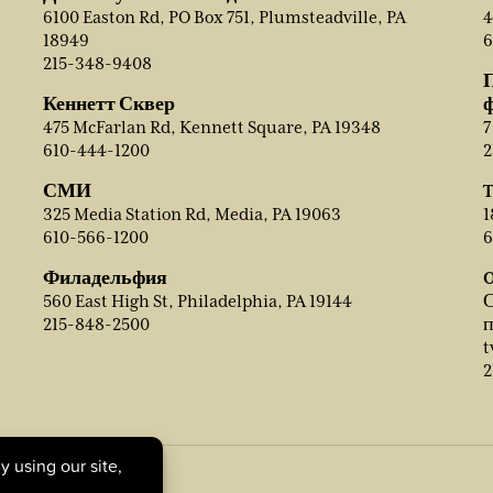
6100 Easton Rd, PO Box 751, Plumsteadville, PA
4
18949
6
215-348-9408
Кеннетт Сквер
475 McFarlan Rd, Kennett Square, PA 19348
7
610-444-1200
2
СМИ
T
325 Media Station Rd, Media, PA 19063
1
610-566-1200
6
Филадельфия
O
560 East High St, Philadelphia, PA 19144
С
215-848-2500
п
t
2