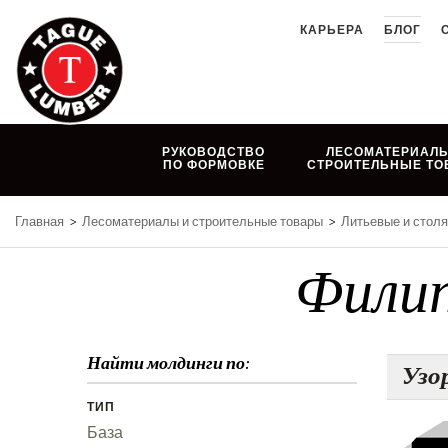
Skip
КАРЬЕРА
БЛОГ
to
content
РУКОВОДСТВО
ЛЕСОМАТЕРИАЛЫ
ПО ФОРМОВКЕ
СТРОИТЕЛЬНЫЕ ТО
Главная
>
Лесоматериалы и строительные товары
>
Литьевые и стол
Филип
Найти молдинги по:
Узо
ТИП
База