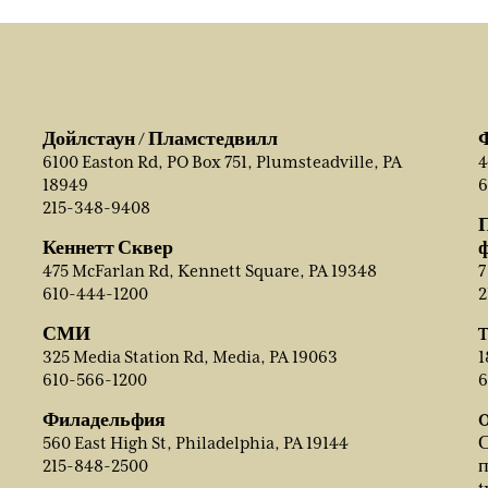
Дойлстаун / Пламстедвилл
6100 Easton Rd, PO Box 751, Plumsteadville, PA
4
18949
6
215-348-9408
Кеннетт Сквер
475 McFarlan Rd, Kennett Square, PA 19348
7
610-444-1200
2
СМИ
T
325 Media Station Rd, Media, PA 19063
1
610-566-1200
6
Филадельфия
O
560 East High St, Philadelphia, PA 19144
С
215-848-2500
п