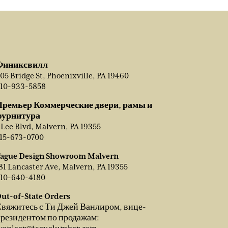
Финиксвилл
05 Bridge St, Phoenixville, PA 19460
10-933-5858
Премьер Коммерческие двери, рамы и
фурнитура
 Lee Blvd, Malvern, PA 19355
15-673-0700
ague Design Showroom Malvern
81 Lancaster Ave, Malvern, PA 19355
10-640-4180
ut-of-State Orders
вяжитесь с Ти Джей Ванлиром, вице-
резидентом по продажам: