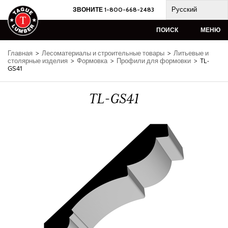
Skip
Русский
ЗВОНИТЕ 1-800-668-2483
to
content
ПОИСК
МЕНЮ
Главная
>
Лесоматериалы и строительные товары
>
Литьевые и
столярные изделия
>
Формовка
>
Профили для формовки
>
TL-
GS41
TL-GS41