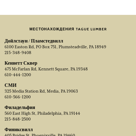
МЕСТОНАХОЖДЕНИЯ TAGUE LUMBER
Дойлстаун / Пламстедвилл
6100 Easton Rd, PO Box 751, Plumsteadville, PA 18949
215-348-9408
Кеннетт Сквер
475 McFarlan Rd, Kennett Square, PA 19348
610-444-1200
СМИ
325 Media Station Rd, Media, PA 19063
610-566-1200
Филадельфия
560 East High St, Philadelphia, PA 19144
215-848-2500
Финиксвилл
405 Bridge St, Phoenixville, PA 19460