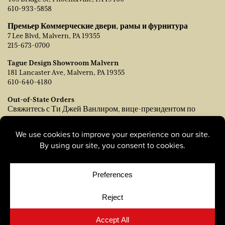
610-933-5858
Премьер Коммерческие двери, рамы и фурнитура
7 Lee Blvd, Malvern, PA 19355
215-673-0700
Tague Design Showroom Malvern
181 Lancaster Ave, Malvern, PA 19355
610-640-4180
Out-of-State Orders
Свяжитесь с Ти Джей Ванлиром, вице-президентом по
продажам:
tvanleer@taguelumber.com
215-778-6463
© Copyright 2026, Tague Lumber. |
Privacy Policy
|
Cookie
Policy
|
Cookie Preferences
Site by
Yellow House Design