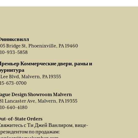
Финиксвилл
05 Bridge St, Phoenixville, PA 19460
10-933-5858
Премьер Коммерческие двери, рамы и
фурнитура
 Lee Blvd, Malvern, PA 19355
15-673-0700
ague Design Showroom Malvern
81 Lancaster Ave, Malvern, PA 19355
10-640-4180
ut-of-State Orders
вяжитесь с Ти Джей Ванлиром, вице-
резидентом по продажам: