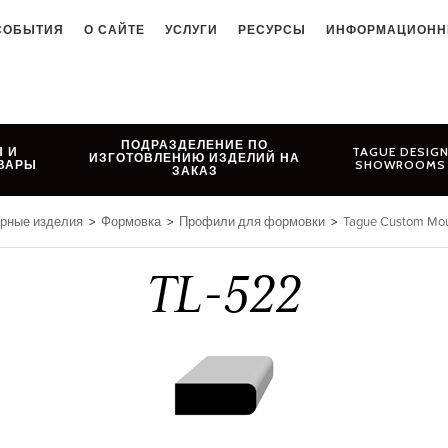
СОБЫТИЯ
О САЙТЕ
УСЛУГИ
РЕСУРСЫ
ИНФОРМАЦИОНН
ПОДРАЗДЕЛЕНИЕ ПО
 И
TAGUE DESIG
ИЗГОТОВЛЕНИЮ ИЗДЕЛИЙ НА
ВАРЫ
SHOWROOMS
ЗАКАЗ
ярные изделия
>
Формовка
>
Профили для формовки
>
Tague Custom Mou
TL-522