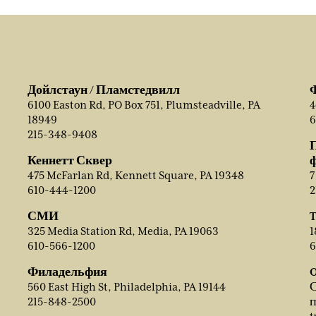
Дойлстаун / Пламстедвилл
6100 Easton Rd, PO Box 751, Plumsteadville, PA
4
18949
6
215-348-9408
Кеннетт Сквер
475 McFarlan Rd, Kennett Square, PA 19348
7
610-444-1200
2
СМИ
T
325 Media Station Rd, Media, PA 19063
1
610-566-1200
6
Филадельфия
O
560 East High St, Philadelphia, PA 19144
С
215-848-2500
п