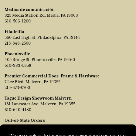
Medios de comunicación
325 Media Station Rd, Media, PA 19063
610-566-1200
Filadelfia
560 East High St, Philadelphia, PA 19144
215-848-2500
Phoenixville
405 Bridge St, Phoenixville, PA 19460
610-933-5858
Premier Commercial Door, Frame & Hardware
7 Lee Blvd, Malvern, PA 19355
215-673-0700
Tague Design Showroom Malvern
181 Lancaster Ave, Malvern, PA 19355
610-640-4180
Out-of-State Orders
Póngase en contacto con TJ Vanleer, Vicepresidente de Ventas:
tvanleer@taguelumber.com