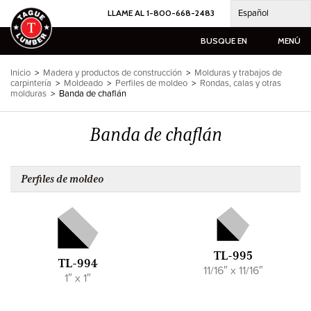
Ir
Español
LLAME AL 1-800-668-2483
al
contenido
BUSQUE EN
MENÚ
Inicio
>
Madera y productos de construcción
>
Molduras y trabajos de
carpintería
>
Moldeado
>
Perfiles de moldeo
>
Rondas, calas y otras
molduras
>
Banda de chaflán
Banda de chaflán
Perfiles de moldeo
TL-995
TL-994
11/16″ x 11/16″
1″ x 1″