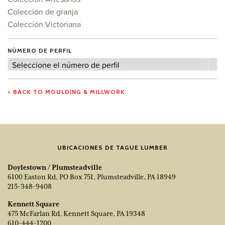
Colección de granja
Colección Victoriana
NÚMERO DE PERFIL
Número
Seleccione el número de perfil
de
perfil
< BACK TO MOULDING & MILLWORK
UBICACIONES DE TAGUE LUMBER
Doylestown / Plumsteadville
6100 Easton Rd, PO Box 751, Plumsteadville, PA 18949
215-348-9408
Kennett Square
475 McFarlan Rd, Kennett Square, PA 19348
610-444-1200