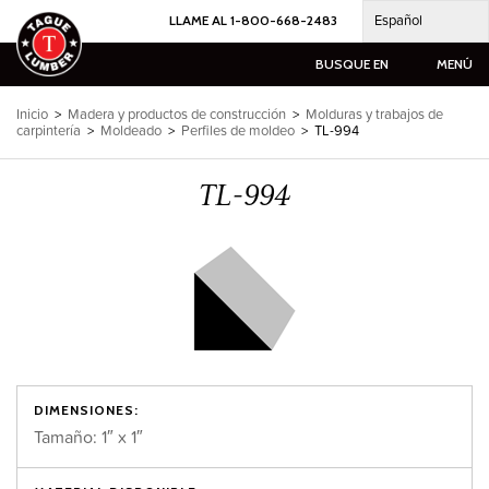
Ir
Español
LLAME AL 1-800-668-2483
al
contenido
BUSQUE EN
MENÚ
Inicio
>
Madera y productos de construcción
>
Molduras y trabajos de
carpintería
>
Moldeado
>
Perfiles de moldeo
>
TL-994
TL-994
DIMENSIONES:
Tamaño: 1″ x 1″