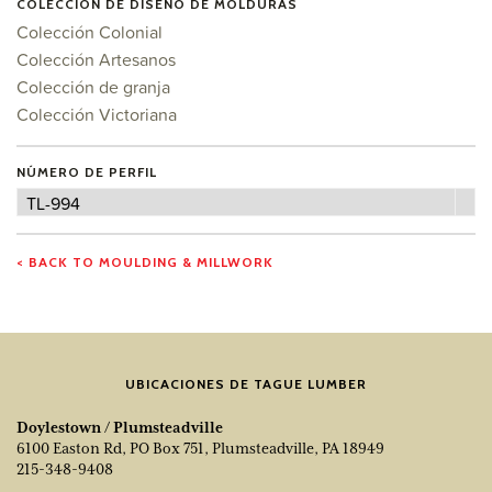
COLECCIÓN DE DISEÑO DE MOLDURAS
Colección Colonial
Colección Artesanos
Colección de granja
Colección Victoriana
NÚMERO DE PERFIL
Número
TL-994
de
perfil
< BACK TO MOULDING & MILLWORK
UBICACIONES DE TAGUE LUMBER
Doylestown / Plumsteadville
6100 Easton Rd, PO Box 751, Plumsteadville, PA 18949
215-348-9408