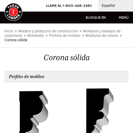
Ir
Español
LLAME AL 1-800-668-2483
al
contenido
BUSQUE EN
MENÚ
Inicio
>
Madera y productos de construcción
>
Molduras y trabajos de
carpintería
>
Moldeado
>
Perfiles de moldeo
>
Molduras de corona
>
Corona sólida
Corona sólida
Perfiles de moldeo