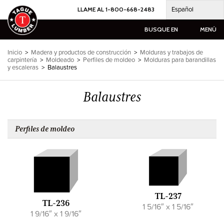
Ir
Español
LLAME AL 1-800-668-2483
al
contenido
BUSQUE EN
MENÚ
Inicio
>
Madera y productos de construcción
>
Molduras y trabajos de
carpintería
>
Moldeado
>
Perfiles de moldeo
>
Molduras para barandillas
y escaleras
>
Balaustres
Balaustres
Perfiles de moldeo
TL-237
TL-236
1 5/16″ x 1 5/16″
1 9/16″ x 1 9/16″