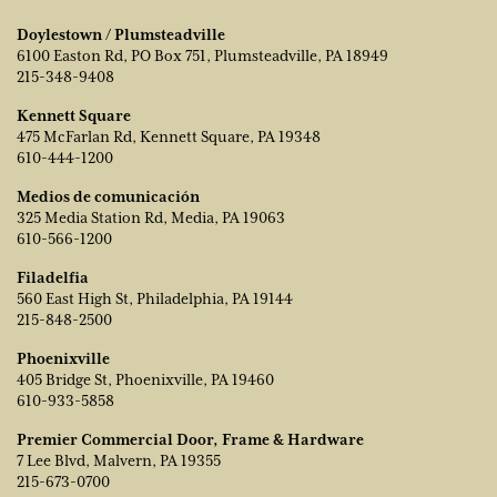
Doylestown / Plumsteadville
6100 Easton Rd, PO Box 751, Plumsteadville, PA 18949
215-348-9408
Kennett Square
475 McFarlan Rd, Kennett Square, PA 19348
610-444-1200
Medios de comunicación
325 Media Station Rd, Media, PA 19063
610-566-1200
Filadelfia
560 East High St, Philadelphia, PA 19144
215-848-2500
Phoenixville
405 Bridge St, Phoenixville, PA 19460
610-933-5858
Premier Commercial Door, Frame & Hardware
7 Lee Blvd, Malvern, PA 19355
215-673-0700