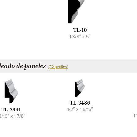
TL-10
1 3/8″ x 5″
eado de paneles
(32 perfiles)
TL-3486
1/2″ x 1 5/16″
TL-3941
1 
3/16″ x 1 7/8″