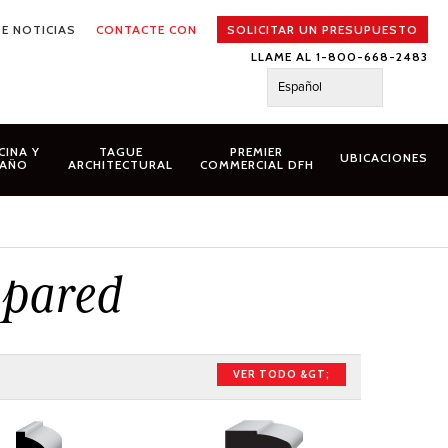
E NOTICIAS
CONTACTE CON
SOLICITAR UN PRESUPUESTO
LLAME AL 1-800-668-2483
Español
CINA Y
TAGUE
PREMIER
UBICACIONES
AÑO
ARCHITECTURAL
COMMERCIAL DFH
e pared
VER TODO &GT;