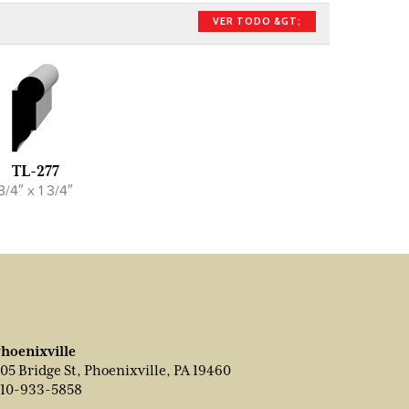
VER TODO &GT;
TL-277
3/4″ x 1 3/4″
hoenixville
05 Bridge St, Phoenixville, PA 19460
10-933-5858