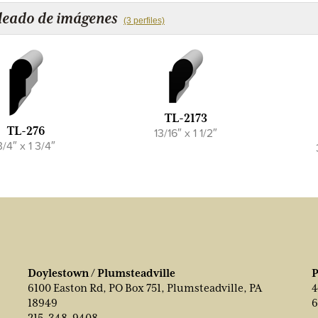
eado de imágenes
(3 perfiles)
TL-2173
TL-276
13/16″ x 1 1/2″
3/4″ x 1 3/4″
Doylestown / Plumsteadville
P
6100 Easton Rd, PO Box 751, Plumsteadville, PA
4
18949
6