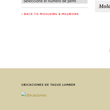
Seleccione el número de perfil
Mold
de
perfil
< BACK TO MOULDING & MILLWORK
UBICACIONES DE TAGUE LUMBER