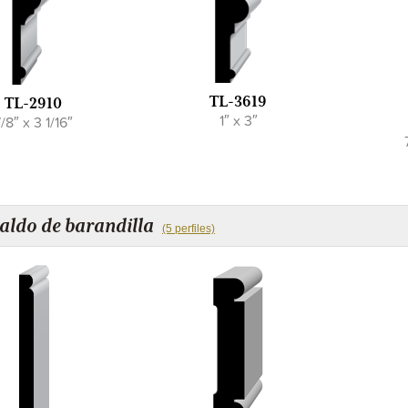
TL-3619
TL-2910
1″ x 3″
/8″ x 3 1/16″
aldo de barandilla
(5 perfiles)