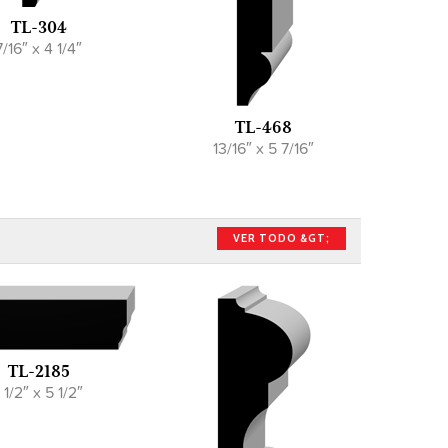
TL-304
7/16″ x 4 1/4″
TL-468
13/16″ x 5 7/16″
VER TODO &GT;
TL-2185
1 1/2″ x 5 1/2″