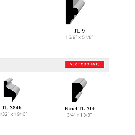
TL-9
1 5/8″ x 5 1/8″
VER TODO &GT;
TL-3846
Panel TL-314
1/32″ x 1 9/16″
3/4″ x 1 3/8″