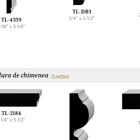
TL-DB3
3/4″ x 3 1/2″
TL-4359
/16″ x 5 1/4″
ura de chimenea
(5 perfiles)
TL-2184
 1/4″ x 5 1/2″