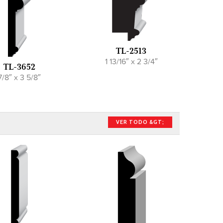
TL-2513
1 13/16″ x 2 3/4″
TL-3652
7/8″ x 3 5/8″
VER TODO &GT;