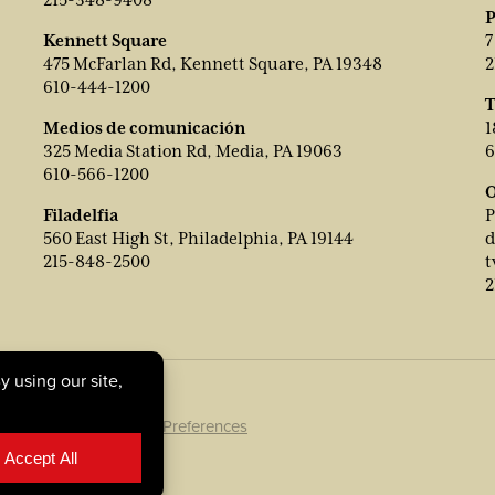
215-348-9408
P
Kennett Square
7
475 McFarlan Rd, Kennett Square, PA 19348
2
610-444-1200
T
Medios de comunicación
1
325 Media Station Rd, Media, PA 19063
6
610-566-1200
O
Filadelfia
P
560 East High St, Philadelphia, PA 19144
d
215-848-2500
t
2
ookie Policy
|
Cookie Preferences