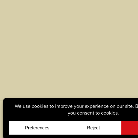
© Copyright 2026, Tague Lumber. |
Privacy Policy
|
C
Site by
Yellow House Design