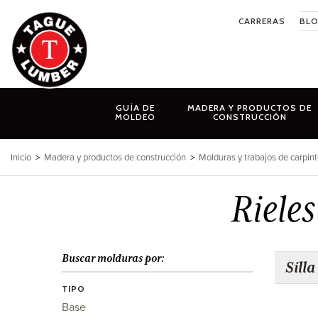
Ir
CARRERAS
BL
al
contenido
GUÍA DE
MADERA Y PRODUCTOS DE
MOLDEO
CONSTRUCCIÓN
Inicio
>
Madera y productos de construcción
>
Molduras y trabajos de carpint
Rieles
Buscar molduras por:
Silla
TIPO
Base