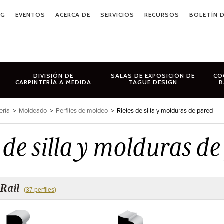
OG
EVENTOS
ACERCA DE
SERVICIOS
RECURSOS
BOLETÍN D
DIVISIÓN DE
SALAS DE EXPOSICIÓN DE
CO
CARPINTERÍA A MEDIDA
TAGUE DESIGN
B
ería
>
Moldeado
>
Perfiles de moldeo
>
Rieles de silla y molduras de pared
 de silla y molduras d
 Rail
(37 perfiles)