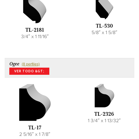
TL-530
TL-2181
5/8″ x 1 5/8″
3/4″ x 1 11/16″
Ogee
(8 perfiles)
VER TODO &GT;
TL-2326
1 3/4″ x 1 13/32″
TL-17
2 5/16″ x 1 7/8″