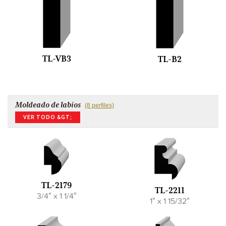
TL-VB3
TL-B2
Moldeado de labios
(8 perfiles)
VER TODO &GT;
TL-2179
TL-2211
3/4″ x 1 1/4″
1″ x 1 15/32″