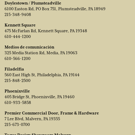
Doylestown / Plumsteadville
6100 Easton Rd, PO Box 751, Plumsteadville, PA 18949
215-348-9408
Kennett Square
475 McFarlan Rd, Kennett Square, PA 19348
610-444-1200
Medios de comunicación
325 Media Station Rd, Media, PA 19063
610-566-1200
Filadelfia
560 East High St, Philadelphia, PA 19144
215-848-2500
Phoenixville
405 Bridge St, Phoenixville, PA 19460
610-933-5858
Premier Commercial Door, Frame & Hardware
7 Lee Blvd, Malvern, PA 19355
215-673-0700
Tague Design Showroom Malvern