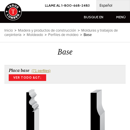
Ir
Español
LLAME AL 1-800-668-2483
al
contenido
BUSQUE EN
MENÚ
Inicio
>
Madera y productos de construcción
>
Molduras y trabajos de
carpintería
>
Moldeado
>
Perfiles de moldeo
>
Base
Base
Placa base
(71 perfiles)
VER TODO &GT;