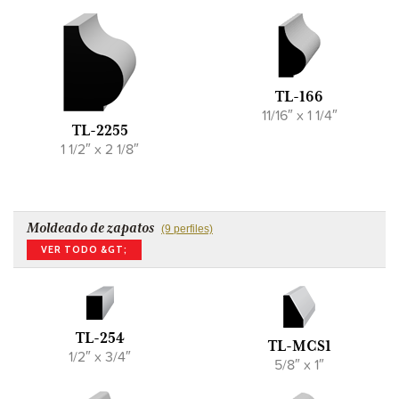
TL-166
11/16″ x 1 1/4″
TL-2255
1 1/2″ x 2 1/8″
Moldeado de zapatos
(9 perfiles)
VER TODO &GT;
TL-254
TL-MCS1
1/2″ x 3/4″
5/8″ x 1″