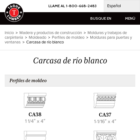
Ir
Español
LLAME AL 1-800-668-2483
al
contenido
BUSQUE EN
MENÚ
Inicio
>
Madera y productos de construcción
>
Molduras y trabajos de
carpintería
>
Moldeado
>
Perfiles de moldeo
>
Molduras para puertas y
ventanas
>
Carcasa de río blanco
Carcasa de río blanco
Perfiles de moldeo
CA38
CA37
1 1/4″ x 4″
1-1/16″ x 4″