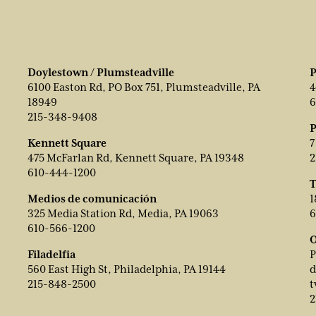
Doylestown / Plumsteadville
P
6100 Easton Rd, PO Box 751, Plumsteadville, PA
4
18949
6
215-348-9408
P
Kennett Square
7
475 McFarlan Rd, Kennett Square, PA 19348
2
610-444-1200
T
Medios de comunicación
1
325 Media Station Rd, Media, PA 19063
6
610-566-1200
O
Filadelfia
P
560 East High St, Philadelphia, PA 19144
d
215-848-2500
t
2