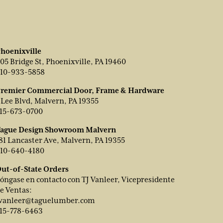
hoenixville
05 Bridge St, Phoenixville, PA 19460
10-933-5858
remier Commercial Door, Frame & Hardware
 Lee Blvd, Malvern, PA 19355
15-673-0700
ague Design Showroom Malvern
81 Lancaster Ave, Malvern, PA 19355
10-640-4180
ut-of-State Orders
óngase en contacto con TJ Vanleer, Vicepresidente
e Ventas:
vanleer@taguelumber.com
15-778-6463