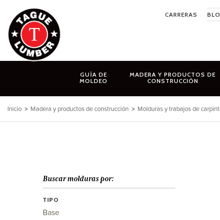
Ir
CARRERAS
BL
al
contenido
GUÍA DE
MADERA Y PRODUCTOS DE
MOLDEO
CONSTRUCCIÓN
Inicio
>
Madera y productos de construcción
>
Molduras y trabajos de carpint
Buscar molduras por:
TIPO
Base