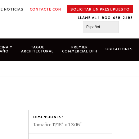
E NOTICIAS
CONTACTE CON
SOLICITAR UN PRESUPUESTO
LLAME AL 1-800-668-2483
Español
CINA Y
TAGUE
PREMIER
UBICACIONES
AÑO
ARCHITECTURAL
COMMERCIAL DFH
DIMENSIONES:
Tamaño: 11/16″ x 1 3/16″.