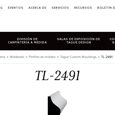
OG
EVENTOS
ACERCA DE
SERVICIOS
RECURSOS
BOLETÍN D
DIVISIÓN DE
SALAS DE EXPOSICIÓN DE
CO
CARPINTERÍA A MEDIDA
TAGUE DESIGN
B
ería
>
Moldeado
>
Perfiles de moldeo
>
Tague Custom Mouldings
>
TL-2491
TL-2491