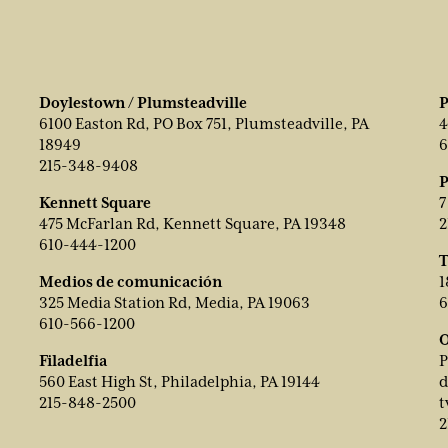
Doylestown / Plumsteadville
P
6100 Easton Rd, PO Box 751, Plumsteadville, PA
4
18949
6
215-348-9408
P
Kennett Square
7
475 McFarlan Rd, Kennett Square, PA 19348
2
610-444-1200
T
Medios de comunicación
1
325 Media Station Rd, Media, PA 19063
6
610-566-1200
O
Filadelfia
P
560 East High St, Philadelphia, PA 19144
d
215-848-2500
t
2