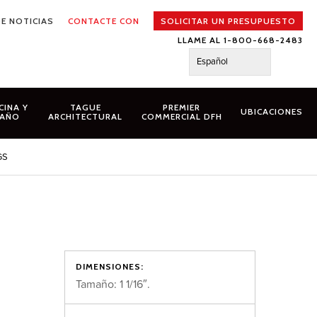
E NOTICIAS
CONTACTE CON
SOLICITAR UN PRESUPUESTO
LLAME AL 1-800-668-2483
Español
CINA Y
TAGUE
PREMIER
UBICACIONES
AÑO
ARCHITECTURAL
COMMERCIAL DFH
GS
DIMENSIONES:
Tamaño: 1 1/16″.