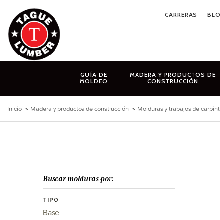
Ir
CARRERAS
BL
al
contenido
GUÍA DE
MADERA Y PRODUCTOS DE
MOLDEO
CONSTRUCCIÓN
Inicio
>
Madera y productos de construcción
>
Molduras y trabajos de carpint
Buscar molduras por:
TIPO
Base