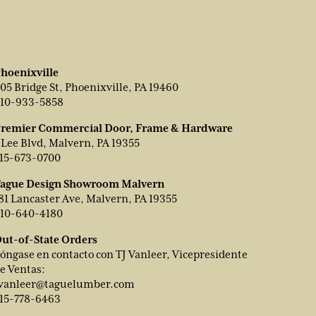
hoenixville
05 Bridge St, Phoenixville, PA 19460
10-933-5858
remier Commercial Door, Frame & Hardware
 Lee Blvd, Malvern, PA 19355
15-673-0700
ague Design Showroom Malvern
81 Lancaster Ave, Malvern, PA 19355
10-640-4180
ut-of-State Orders
óngase en contacto con TJ Vanleer, Vicepresidente
e Ventas:
vanleer@taguelumber.com
15-778-6463