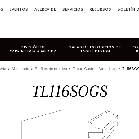
OG
EVENTOS
ACERCA DE
SERVICIOS
RECURSOS
BOLETÍN D
DIVISIÓN DE
SALAS DE EXPOSICIÓN DE
CO
CARPINTERÍA A MEDIDA
TAGUE DESIGN
B
ería
>
Moldeado
>
Perfiles de moldeo
>
Tague Custom Mouldings
>
TL116SO
TL116SOGS