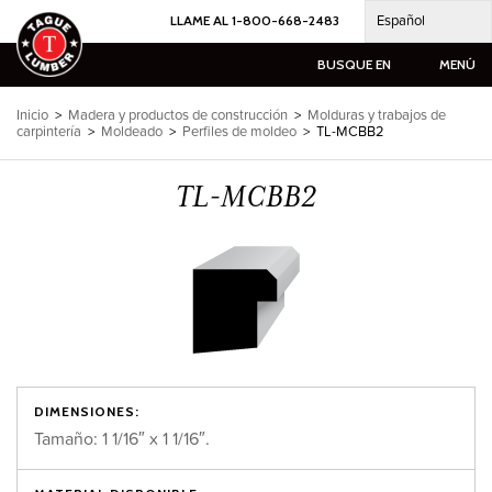
Ir
Español
LLAME AL 1-800-668-2483
al
contenido
BUSQUE EN
MENÚ
Inicio
>
Madera y productos de construcción
>
Molduras y trabajos de
carpintería
>
Moldeado
>
Perfiles de moldeo
>
TL-MCBB2
TL-MCBB2
DIMENSIONES:
Tamaño: 1 1/16″ x 1 1/16″.