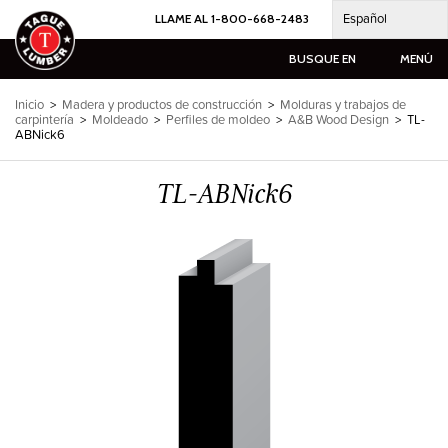
Ir
Español
LLAME AL 1-800-668-2483
al
contenido
BUSQUE EN
MENÚ
Inicio
>
Madera y productos de construcción
>
Molduras y trabajos de
carpintería
>
Moldeado
>
Perfiles de moldeo
>
A&B Wood Design
>
TL-
ABNick6
TL-ABNick6