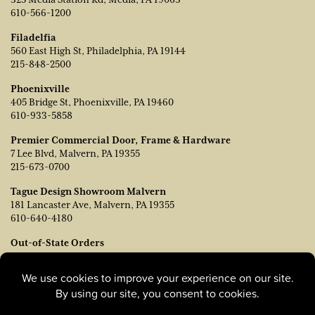
610-566-1200
Filadelfia
560 East High St, Philadelphia, PA 19144
215-848-2500
Phoenixville
405 Bridge St, Phoenixville, PA 19460
610-933-5858
Premier Commercial Door, Frame & Hardware
7 Lee Blvd, Malvern, PA 19355
215-673-0700
Tague Design Showroom Malvern
181 Lancaster Ave, Malvern, PA 19355
610-640-4180
Out-of-State Orders
Póngase en contacto con TJ Vanleer, Vicepresidente de Ventas:
tvanleer@taguelumber.com
215-778-6463