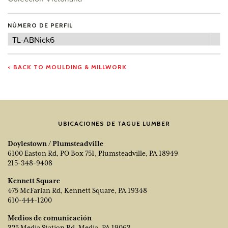
NÚMERO DE PERFIL
Número
TL-ABNick6
de
perfil
< BACK TO MOULDING & MILLWORK
UBICACIONES DE TAGUE LUMBER
Doylestown / Plumsteadville
6100 Easton Rd, PO Box 751, Plumsteadville, PA 18949
215-348-9408
Kennett Square
475 McFarlan Rd, Kennett Square, PA 19348
610-444-1200
Medios de comunicación
325 Media Station Rd, Media, PA 19063