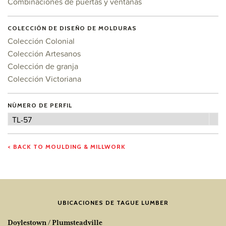
Combinaciones de puertas y ventanas
COLECCIÓN DE DISEÑO DE MOLDURAS
Colección Colonial
Colección Artesanos
Colección de granja
Colección Victoriana
NÚMERO DE PERFIL
Número
TL-57
de
perfil
< BACK TO MOULDING & MILLWORK
UBICACIONES DE TAGUE LUMBER
Doylestown / Plumsteadville