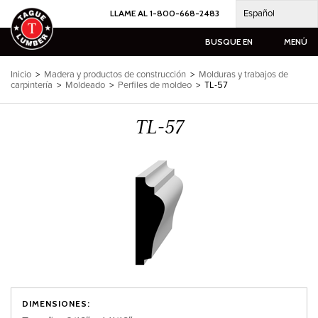
Ir
Español
LLAME AL 1-800-668-2483
al
contenido
BUSQUE EN
MENÚ
Inicio
>
Madera y productos de construcción
>
Molduras y trabajos de
carpintería
>
Moldeado
>
Perfiles de moldeo
>
TL-57
TL-57
DIMENSIONES: