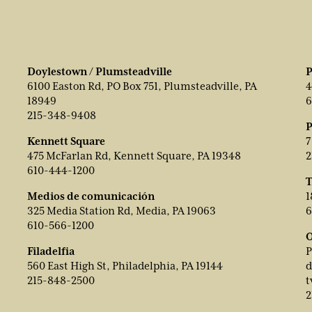
Doylestown / Plumsteadville
P
6100 Easton Rd, PO Box 751, Plumsteadville, PA
4
18949
6
215-348-9408
P
Kennett Square
7
475 McFarlan Rd, Kennett Square, PA 19348
2
610-444-1200
T
Medios de comunicación
1
325 Media Station Rd, Media, PA 19063
6
610-566-1200
O
Filadelfia
P
560 East High St, Philadelphia, PA 19144
d
215-848-2500
t
2