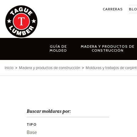
Ir
CARRERAS
BL
al
contenido
GUÍA DE
MADERA Y PRODUCTOS DE
MOLDEO
CONSTRUCCIÓN
Inicio
>
Madera y productos de construcción
>
Molduras y trabajos de carpint
Buscar molduras por:
TIPO
Base