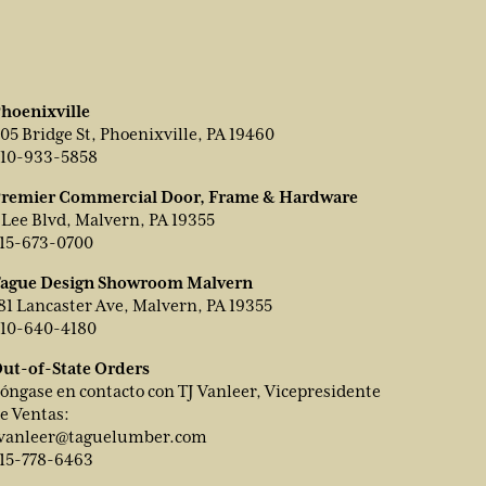
hoenixville
05 Bridge St, Phoenixville, PA 19460
10-933-5858
remier Commercial Door, Frame & Hardware
 Lee Blvd, Malvern, PA 19355
15-673-0700
ague Design Showroom Malvern
81 Lancaster Ave, Malvern, PA 19355
10-640-4180
ut-of-State Orders
óngase en contacto con TJ Vanleer, Vicepresidente
e Ventas:
vanleer@taguelumber.com
15-778-6463