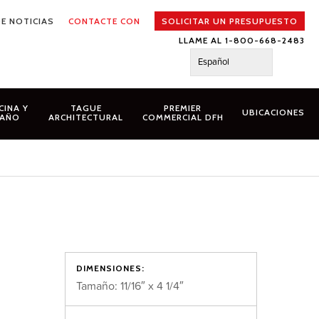
E NOTICIAS
CONTACTE CON
SOLICITAR UN PRESUPUESTO
LLAME AL 1-800-668-2483
Español
CINA Y
TAGUE
PREMIER
UBICACIONES
AÑO
ARCHITECTURAL
COMMERCIAL DFH
DIMENSIONES:
Tamaño: 11/16″ x 4 1/4″