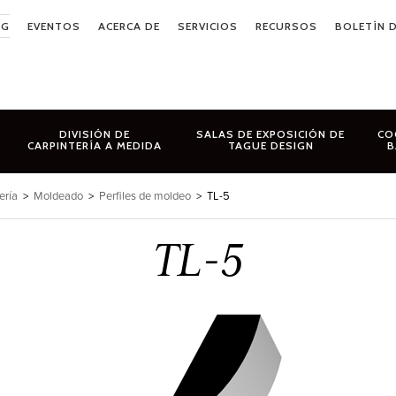
OG
EVENTOS
ACERCA DE
SERVICIOS
RECURSOS
BOLETÍN D
DIVISIÓN DE
SALAS DE EXPOSICIÓN DE
CO
CARPINTERÍA A MEDIDA
TAGUE DESIGN
B
ería
>
Moldeado
>
Perfiles de moldeo
>
TL-5
TL-5