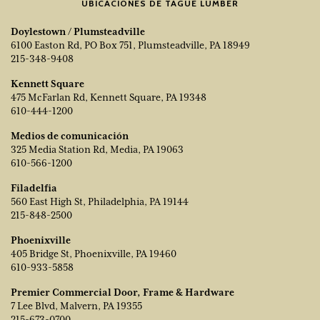
UBICACIONES DE TAGUE LUMBER
Doylestown / Plumsteadville
6100 Easton Rd, PO Box 751, Plumsteadville, PA 18949
215-348-9408
Kennett Square
475 McFarlan Rd, Kennett Square, PA 19348
610-444-1200
Medios de comunicación
325 Media Station Rd, Media, PA 19063
610-566-1200
Filadelfia
560 East High St, Philadelphia, PA 19144
215-848-2500
Phoenixville
405 Bridge St, Phoenixville, PA 19460
610-933-5858
Premier Commercial Door, Frame & Hardware
7 Lee Blvd, Malvern, PA 19355
215-673-0700