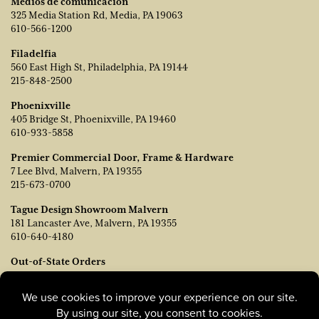
Medios de comunicación
325 Media Station Rd, Media, PA 19063
610-566-1200
Filadelfia
560 East High St, Philadelphia, PA 19144
215-848-2500
Phoenixville
405 Bridge St, Phoenixville, PA 19460
610-933-5858
Premier Commercial Door, Frame & Hardware
7 Lee Blvd, Malvern, PA 19355
215-673-0700
Tague Design Showroom Malvern
181 Lancaster Ave, Malvern, PA 19355
610-640-4180
Out-of-State Orders
Póngase en contacto con TJ Vanleer, Vicepresidente de Ventas:
tvanleer@taguelumber.com
215-778-6463