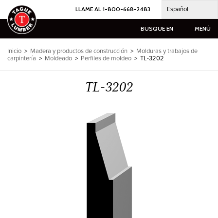
Ir
Español
LLAME AL 1-800-668-2483
al
contenido
BUSQUE EN
MENÚ
Inicio
>
Madera y productos de construcción
>
Molduras y trabajos de
carpintería
>
Moldeado
>
Perfiles de moldeo
>
TL-3202
TL-3202