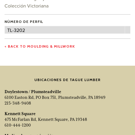
Colección Victoriana
NÚMERO DE PERFIL
Número
TL-3202
de
perfil
< BACK TO MOULDING & MILLWORK
UBICACIONES DE TAGUE LUMBER
Doylestown / Plumsteadville
6100 Easton Rd, PO Box 751, Plumsteadville, PA 18949
215-348-9408
Kennett Square
475 McFarlan Rd, Kennett Square, PA 19348
610-444-1200