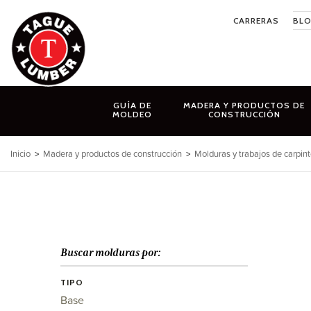
Ir
CARRERAS
BL
al
contenido
GUÍA DE
MADERA Y PRODUCTOS DE
MOLDEO
CONSTRUCCIÓN
Inicio
>
Madera y productos de construcción
>
Molduras y trabajos de carpint
Buscar molduras por:
TIPO
Base