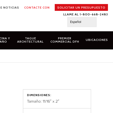
E NOTICIAS
CONTACTE CON
SOLICITAR UN PRESUPUESTO
LLAME AL 1-800-668-2483
Español
CINA Y
TAGUE
PREMIER
UBICACIONES
AÑO
ARCHITECTURAL
COMMERCIAL DFH
DIMENSIONES:
Tamaño: 11/16″ x 2″