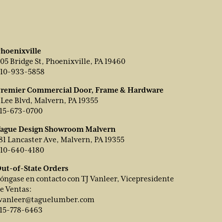
hoenixville
05 Bridge St, Phoenixville, PA 19460
10-933-5858
remier Commercial Door, Frame & Hardware
 Lee Blvd, Malvern, PA 19355
15-673-0700
ague Design Showroom Malvern
81 Lancaster Ave, Malvern, PA 19355
10-640-4180
ut-of-State Orders
óngase en contacto con TJ Vanleer, Vicepresidente
e Ventas:
vanleer@taguelumber.com
15-778-6463