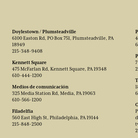
Doylestown / Plumsteadville
P
6100 Easton Rd, PO Box 751, Plumsteadville, PA
4
18949
6
215-348-9408
P
Kennett Square
7
475 McFarlan Rd, Kennett Square, PA 19348
2
610-444-1200
T
Medios de comunicación
1
325 Media Station Rd, Media, PA 19063
6
610-566-1200
O
Filadelfia
P
560 East High St, Philadelphia, PA 19144
d
215-848-2500
t
2