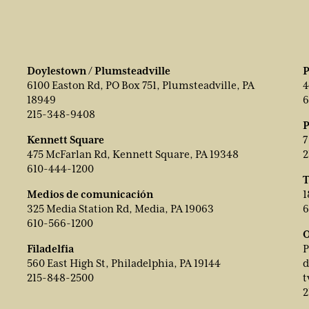
Doylestown / Plumsteadville
P
6100 Easton Rd, PO Box 751, Plumsteadville, PA
4
18949
6
215-348-9408
P
Kennett Square
7
475 McFarlan Rd, Kennett Square, PA 19348
2
610-444-1200
T
Medios de comunicación
1
325 Media Station Rd, Media, PA 19063
6
610-566-1200
O
Filadelfia
P
560 East High St, Philadelphia, PA 19144
d
215-848-2500
t
2