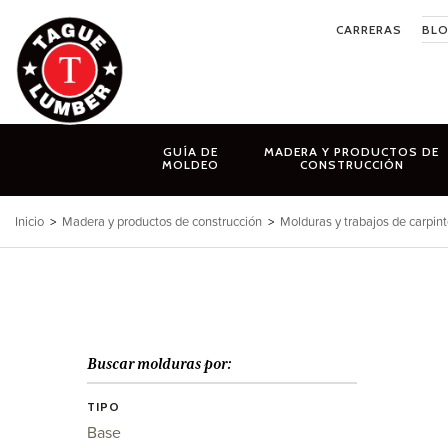
Ir
CARRERAS
BL
al
contenido
GUÍA DE
MADERA Y PRODUCTOS DE
MOLDEO
CONSTRUCCIÓN
Inicio
>
Madera y productos de construcción
>
Molduras y trabajos de carpint
Buscar molduras por:
TIPO
Base