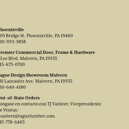
hoenixville
05 Bridge St, Phoenixville, PA 19460
10-933-5858
remier Commercial Door, Frame & Hardware
 Lee Blvd, Malvern, PA 19355
15-673-0700
ague Design Showroom Malvern
81 Lancaster Ave, Malvern, PA 19355
10-640-4180
ut-of-State Orders
óngase en contacto con TJ Vanleer, Vicepresidente
e Ventas:
vanleer@taguelumber.com
15-778-6463