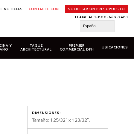
E NOTICIAS
CONTACTE CON
SOLICITAR UN PRESUPUESTO
LLAME AL 1-800-668-2483
Español
CINA Y
TAGUE
PREMIER
UBICACIONES
AÑO
ARCHITECTURAL
COMMERCIAL DFH
DIMENSIONES:
Tamaño: 1 25/32″ x 1 23/32″.