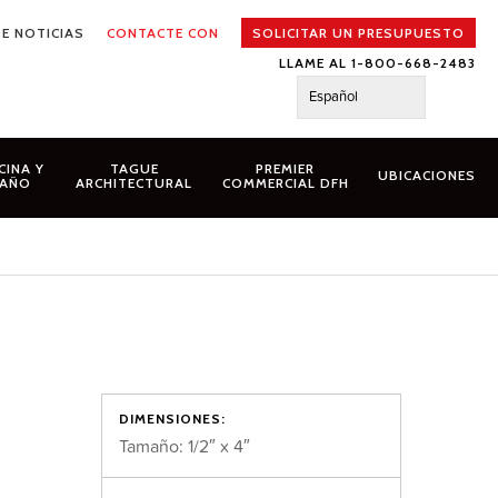
E NOTICIAS
CONTACTE CON
SOLICITAR UN PRESUPUESTO
LLAME AL 1-800-668-2483
Español
CINA Y
TAGUE
PREMIER
UBICACIONES
AÑO
ARCHITECTURAL
COMMERCIAL DFH
DIMENSIONES:
Tamaño: 1/2″ x 4″