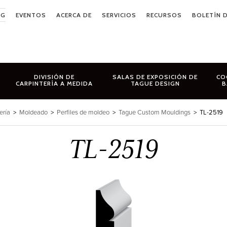
OG
EVENTOS
ACERCA DE
SERVICIOS
RECURSOS
BOLETÍN D
DIVISIÓN DE
SALAS DE EXPOSICIÓN DE
CO
CARPINTERÍA A MEDIDA
TAGUE DESIGN
B
ería
>
Moldeado
>
Perfiles de moldeo
>
Tague Custom Mouldings
>
TL-2519
TL-2519