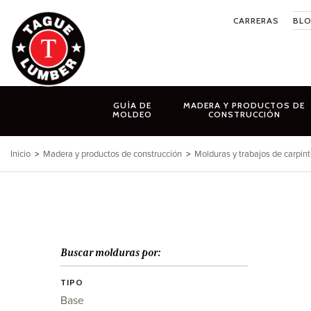
Ir
CARRERAS
BL
al
contenido
GUÍA DE
MADERA Y PRODUCTOS DE
MOLDEO
CONSTRUCCIÓN
Inicio
>
Madera y productos de construcción
>
Molduras y trabajos de carpint
Buscar molduras por:
TIPO
Base