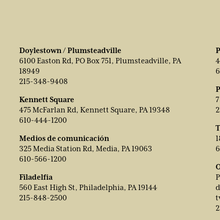
Doylestown / Plumsteadville
P
6100 Easton Rd, PO Box 751, Plumsteadville, PA
4
18949
6
215-348-9408
P
Kennett Square
7
475 McFarlan Rd, Kennett Square, PA 19348
2
610-444-1200
T
Medios de comunicación
1
325 Media Station Rd, Media, PA 19063
6
610-566-1200
O
Filadelfia
P
560 East High St, Philadelphia, PA 19144
d
215-848-2500
t
2