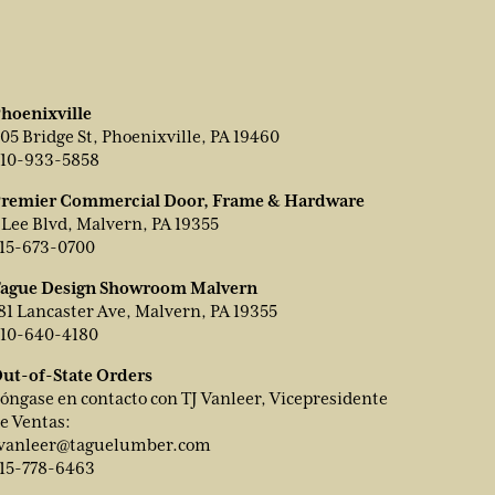
hoenixville
05 Bridge St, Phoenixville, PA 19460
10-933-5858
remier Commercial Door, Frame & Hardware
 Lee Blvd, Malvern, PA 19355
15-673-0700
ague Design Showroom Malvern
81 Lancaster Ave, Malvern, PA 19355
10-640-4180
ut-of-State Orders
óngase en contacto con TJ Vanleer, Vicepresidente
e Ventas:
vanleer@taguelumber.com
15-778-6463