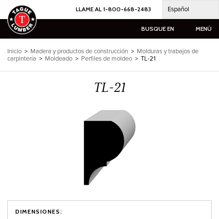
Ir
Español
LLAME AL 1-800-668-2483
al
contenido
BUSQUE EN
MENÚ
Inicio
>
Madera y productos de construcción
>
Molduras y trabajos de
carpintería
>
Moldeado
>
Perfiles de moldeo
>
TL-21
TL-21
DIMENSIONES: