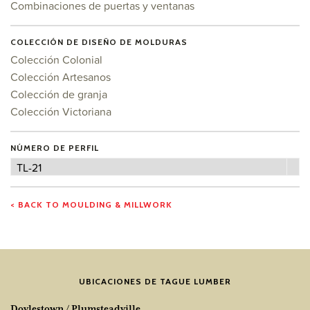
Combinaciones de puertas y ventanas
COLECCIÓN DE DISEÑO DE MOLDURAS
Colección Colonial
Colección Artesanos
Colección de granja
Colección Victoriana
NÚMERO DE PERFIL
Número
TL-21
de
perfil
< BACK TO MOULDING & MILLWORK
UBICACIONES DE TAGUE LUMBER
Doylestown / Plumsteadville