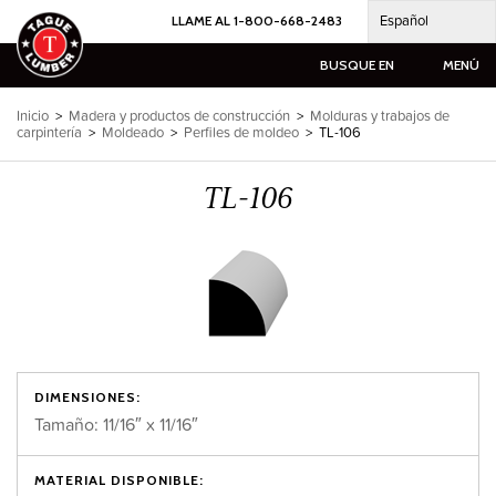
Ir
Español
LLAME AL 1-800-668-2483
al
contenido
BUSQUE EN
MENÚ
Inicio
>
Madera y productos de construcción
>
Molduras y trabajos de
carpintería
>
Moldeado
>
Perfiles de moldeo
>
TL-106
TL-106
DIMENSIONES:
Tamaño: 11/16″ x 11/16″
MATERIAL DISPONIBLE: