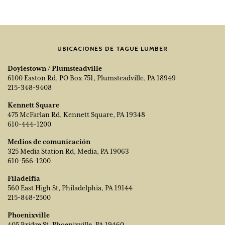
UBICACIONES DE TAGUE LUMBER
Doylestown / Plumsteadville
6100 Easton Rd, PO Box 751, Plumsteadville, PA 18949
215-348-9408
Kennett Square
475 McFarlan Rd, Kennett Square, PA 19348
610-444-1200
Medios de comunicación
325 Media Station Rd, Media, PA 19063
610-566-1200
Filadelfia
560 East High St, Philadelphia, PA 19144
215-848-2500
Phoenixville
405 Bridge St, Phoenixville, PA 19460