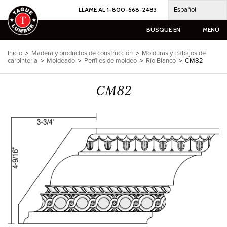
Ir
Español
LLAME AL 1-800-668-2483
al
contenido
BUSQUE EN
MENÚ
Inicio
>
Madera y productos de construcción
>
Molduras y trabajos de
carpintería
>
Moldeado
>
Perfiles de moldeo
>
Río Blanco
>
CM82
CM82