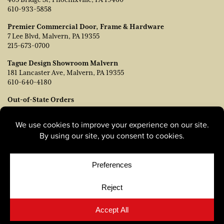
610-933-5858
Premier Commercial Door, Frame & Hardware
7 Lee Blvd, Malvern, PA 19355
215-673-0700
Tague Design Showroom Malvern
181 Lancaster Ave, Malvern, PA 19355
610-640-4180
Out-of-State Orders
Póngase en contacto con TJ Vanleer, Vicepresidente de Ventas:
tvanleer@taguelumber.com
215-778-6463
© Copyright 2026, Tague Lumber. |
Privacy Policy
|
Cookie
Policy
|
Cookie Preferences
Site by
Yellow House Design