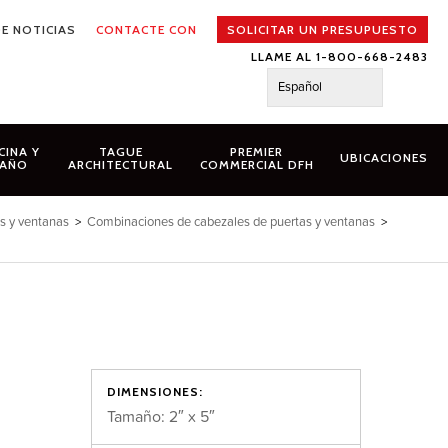
E NOTICIAS
CONTACTE CON
SOLICITAR UN PRESUPUESTO
LLAME AL 1-800-668-2483
Español
CINA Y
TAGUE
PREMIER
UBICACIONES
AÑO
ARCHITECTURAL
COMMERCIAL DFH
s y ventanas
>
Combinaciones de cabezales de puertas y ventanas
>
DIMENSIONES:
Tamaño: 2″ x 5″