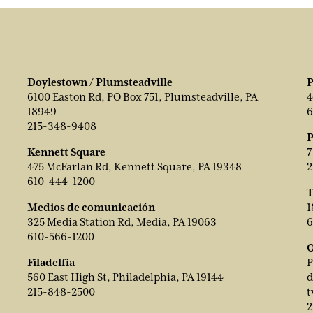
Doylestown / Plumsteadville
P
6100 Easton Rd, PO Box 751, Plumsteadville, PA
4
18949
6
215-348-9408
P
Kennett Square
7
475 McFarlan Rd, Kennett Square, PA 19348
2
610-444-1200
T
Medios de comunicación
1
325 Media Station Rd, Media, PA 19063
6
610-566-1200
O
Filadelfia
P
560 East High St, Philadelphia, PA 19144
d
215-848-2500
t
2