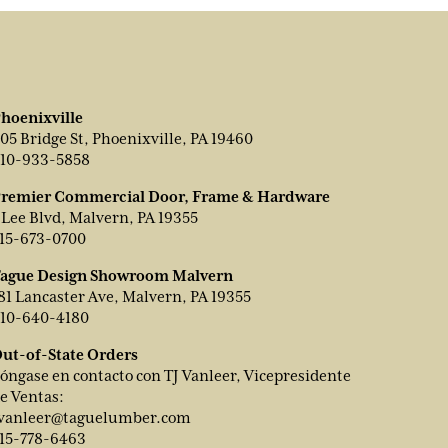
hoenixville
05 Bridge St, Phoenixville, PA 19460
10-933-5858
remier Commercial Door, Frame & Hardware
 Lee Blvd, Malvern, PA 19355
15-673-0700
ague Design Showroom Malvern
81 Lancaster Ave, Malvern, PA 19355
10-640-4180
ut-of-State Orders
óngase en contacto con TJ Vanleer, Vicepresidente
e Ventas:
vanleer@taguelumber.com
15-778-6463