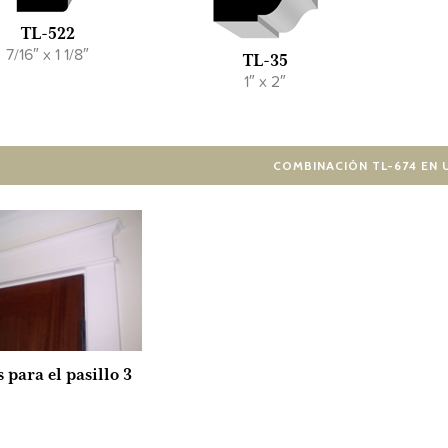
TL-522
7/16″ x 1 1/8″
TL-35
1″ x 2″
COMBINACIÓN TL-674 EN 
 para el pasillo 3