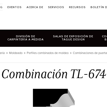
OG
EVENTOS
ACERCA DE
SERVICIOS
RECURSOS
BOLETÍN D
DIVISIÓN DE
SALAS DE EXPOSICIÓN DE
CO
CARPINTERÍA A MEDIDA
TAGUE DESIGN
B
ería
>
Moldeado
>
Perfiles combinados de moldeo
>
Combinaciones de puerta
Combinación TL-674