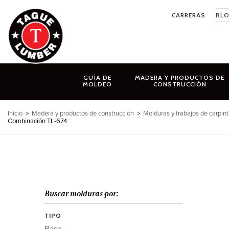
Ir
CARRERAS
BL
al
contenido
GUÍA DE
MADERA Y PRODUCTOS DE
MOLDEO
CONSTRUCCIÓN
Inicio
>
Madera y productos de construcción
>
Molduras y trabajos de carpint
Combinación TL-674
Buscar molduras por:
TIPO
Base