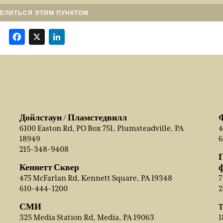
ЕЛИТЬСЯ ЭТИМ ПУНКТОМ
Facebook
X
LinkedIn
Дойлстаун / Пламстедвилл
6100 Easton Rd, PO Box 751, Plumsteadville, PA
4
18949
6
215-348-9408
Кеннетт Сквер
475 McFarlan Rd, Kennett Square, PA 19348
7
610-444-1200
2
СМИ
T
325 Media Station Rd, Media, PA 19063
1