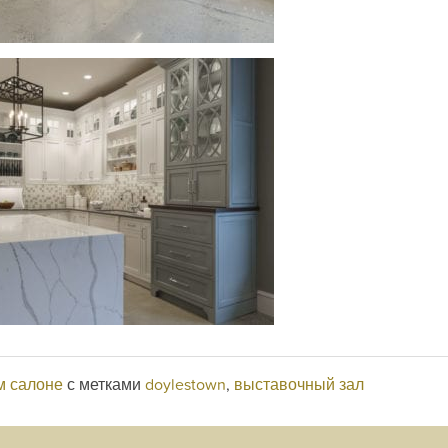
м салоне
с метками
doylestown
,
выставочный зал