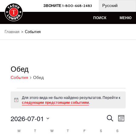
Skip
Русский
ЗВОНИТЕ 1-800-668-2483
to
content
ПОИСК
МЕНЮ
Главная
>
События
Обед
События
Обед
События
Для этого вида не было найдено результатов. Перейти к
Notice
следующим предстоящим событиям
.
2026-07-01
События
Навиг
Поиск
Месяц
по
Поиск
Выберите
предс
и
Календарь
M
ПОНЕДЕЛЬНИК
T
ВТОРНИК
W
СРЕДА
T
ЧЕТВЕРГ
F
ПЯТНИЦА
S
СУББОТА
S
ВОСКРЕС
дату.
событ