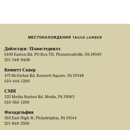
МЕСТОНАХОЖДЕНИЯ TAGUE LUMBER
Дойлстаун / Пламстедвилл
6100 Easton Rd, PO Box 751, Plumsteadville, PA 18949
215-348-9408
Кеннетт Сквер
475 McFarlan Rd, Kennett Square, PA 19348
610-444-1200
СМИ
325 Media Station Rd, Media, PA 19063
610-566-1200
Филадельфия
560 East High St, Philadelphia, PA 19144
215-848-2500