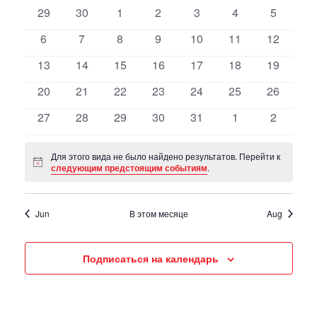
просмотр
событий
0
0
0
0
0
0
0
29
30
1
2
3
4
5
Навигация
events
events
events
events
events
events
events
0
0
0
0
0
0
0
6
7
8
9
10
11
12
events
events
events
events
events
events
events
0
0
0
0
0
0
0
13
14
15
16
17
18
19
events
events
events
events
events
events
events
0
0
0
0
0
0
0
20
21
22
23
24
25
26
events
events
events
events
events
events
events
0
0
0
0
0
0
0
27
28
29
30
31
1
2
events
events
events
events
events
events
events
Для этого вида не было найдено результатов. Перейти к
Notice
следующим предстоящим событиям
.
Jun
В этом месяце
Aug
Подписаться на календарь