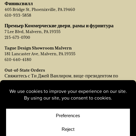
Финиксвилл
405 Bridge St, Phoenixville, PA 19460
610-933-5858
Премьер Коммерческие двери, рамы и фурнитура
7 Lee Blvd, Malvern, PA 19355
215-673-0700
Tague Design Showroom Malvern
181 Lancaster Ave, Malvern, PA 19355
610-640-4180
Out-of-State Orders
Свяжитесь с Ти Джей Ванлиром, вице-президентом по
продажам:
tvanleer@taguelumber.com
215-778-6463
© Copyright 2026, Tague Lumber. |
Privacy Policy
|
Cookie
Policy
|
Cookie Preferences
Site by
Yellow House Design