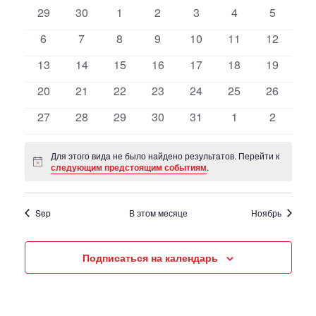
просмотр
событий
0
0
0
0
0
0
0
29
30
1
2
3
4
5
Навигация
events
events
events
events
events
events
events
0
0
0
0
0
0
0
6
7
8
9
10
11
12
events
events
events
events
events
events
events
0
0
0
0
0
0
0
13
14
15
16
17
18
19
events
events
events
events
events
events
events
0
0
0
0
0
0
0
20
21
22
23
24
25
26
events
events
events
events
events
events
events
0
0
0
0
0
0
0
27
28
29
30
31
1
2
events
events
events
events
events
events
events
Для этого вида не было найдено результатов. Перейти к
Notice
следующим предстоящим событиям
.
Sep
В этом месяце
Ноябрь
Подписаться на календарь