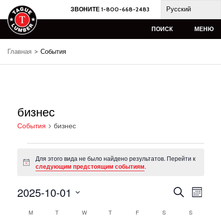
Skip
Русский
ЗВОНИТЕ 1-800-668-2483
to
content
ПОИСК
МЕНЮ
Главная
>
События
бизнес
События
бизнес
События
Для этого вида не было найдено результатов. Перейти к
Notice
следующим предстоящим событиям
.
2025-10-01
События
Навиг
Поиск
Месяц
по
Поиск
Выберите
предс
и
Календарь
M
ПОНЕДЕЛЬНИК
T
ВТОРНИК
W
СРЕДА
T
ЧЕТВЕРГ
F
ПЯТНИЦА
S
СУББОТА
S
ВОСКРЕС
дату.
событ