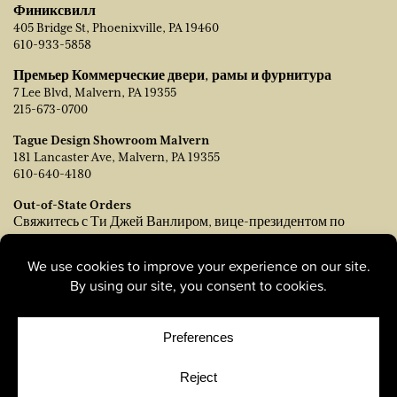
Финиксвилл
405 Bridge St, Phoenixville, PA 19460
610-933-5858
Премьер Коммерческие двери, рамы и фурнитура
7 Lee Blvd, Malvern, PA 19355
215-673-0700
Tague Design Showroom Malvern
181 Lancaster Ave, Malvern, PA 19355
610-640-4180
Out-of-State Orders
Свяжитесь с Ти Джей Ванлиром, вице-президентом по
продажам:
tvanleer@taguelumber.com
215-778-6463
© Copyright 2026, Tague Lumber. |
Privacy Policy
|
Cookie
Policy
|
Cookie Preferences
Site by
Yellow House Design