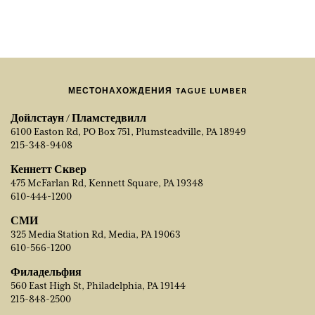
МЕСТОНАХОЖДЕНИЯ TAGUE LUMBER
Дойлстаун / Пламстедвилл
6100 Easton Rd, PO Box 751, Plumsteadville, PA 18949
215-348-9408
Кеннетт Сквер
475 McFarlan Rd, Kennett Square, PA 19348
610-444-1200
СМИ
325 Media Station Rd, Media, PA 19063
610-566-1200
Филадельфия
560 East High St, Philadelphia, PA 19144
215-848-2500