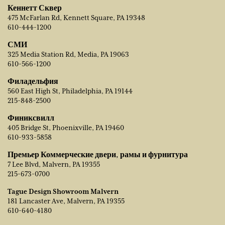
Кеннетт Сквер
475 McFarlan Rd, Kennett Square, PA 19348
610-444-1200
СМИ
325 Media Station Rd, Media, PA 19063
610-566-1200
Филадельфия
560 East High St, Philadelphia, PA 19144
215-848-2500
Финиксвилл
405 Bridge St, Phoenixville, PA 19460
610-933-5858
Премьер Коммерческие двери, рамы и фурнитура
7 Lee Blvd, Malvern, PA 19355
215-673-0700
Tague Design Showroom Malvern
181 Lancaster Ave, Malvern, PA 19355
610-640-4180