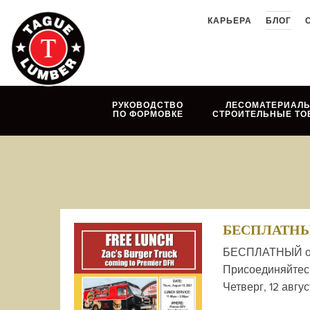
Skip
КАРЬЕРА
БЛОГ
to
content
РУКОВОДСТВО
ЛЕСОМАТЕРИАЛЫ
ПО ФОРМОВКЕ
СТРОИТЕЛЬНЫЕ ТО
БЕСПЛАТНЫЙ о
БЕСПЛАТНЫЙ обед
Присоединяйтесь 
Четверг, 12 августа