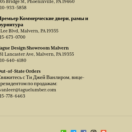
05 Bridge St, Phoenixville, PA 19460
10-933-5858
Премьер Коммерческие двери, рамы и
фурнитура
 Lee Blvd, Malvern, PA 19355
15-673-0700
ague Design Showroom Malvern
81 Lancaster Ave, Malvern, PA 19355
10-640-4180
ut-of-State Orders
вяжитесь с Ти Джей Ванлиром, вице-
резидентом по продажам:
vanleer@taguelumber.com
15-778-6463