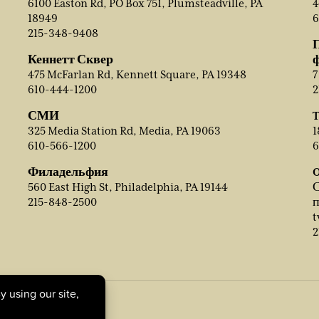
6100 Easton Rd, PO Box 751, Plumsteadville, PA
4
18949
6
215-348-9408
Кеннетт Сквер
475 McFarlan Rd, Kennett Square, PA 19348
7
610-444-1200
2
СМИ
T
325 Media Station Rd, Media, PA 19063
1
610-566-1200
6
Филадельфия
O
560 East High St, Philadelphia, PA 19144
С
215-848-2500
п
t
2