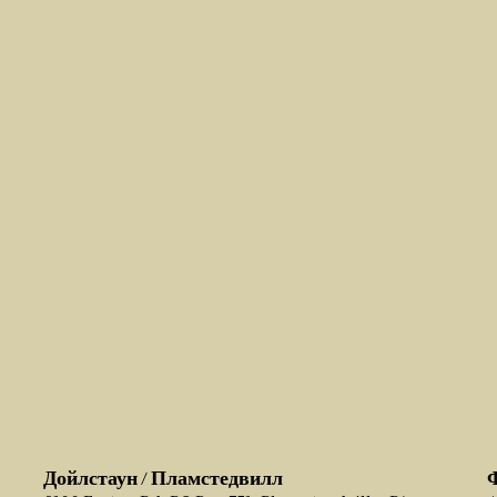
Дойлстаун / Пламстедвилл