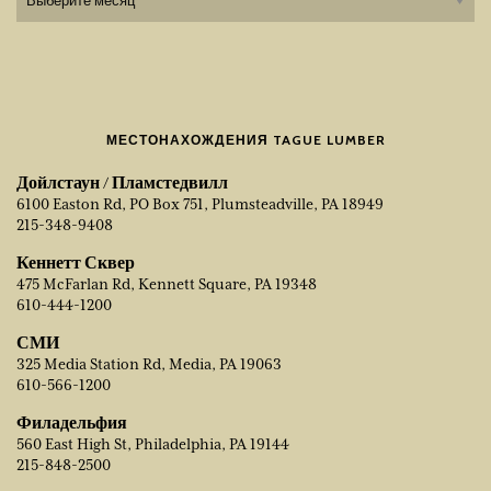
МЕСТОНАХОЖДЕНИЯ TAGUE LUMBER
Дойлстаун / Пламстедвилл
6100 Easton Rd, PO Box 751, Plumsteadville, PA 18949
215-348-9408
Кеннетт Сквер
475 McFarlan Rd, Kennett Square, PA 19348
610-444-1200
СМИ
325 Media Station Rd, Media, PA 19063
610-566-1200
Филадельфия
560 East High St, Philadelphia, PA 19144
215-848-2500