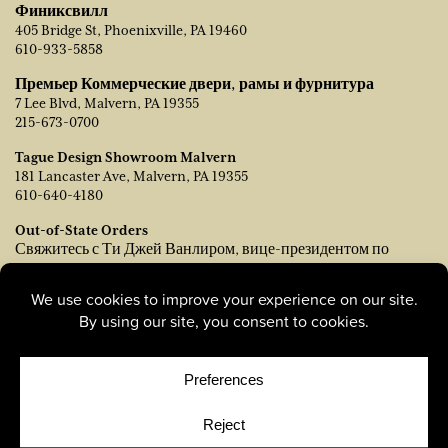
Финиксвилл
405 Bridge St, Phoenixville, PA 19460
610-933-5858
Премьер Коммерческие двери, рамы и фурнитура
7 Lee Blvd, Malvern, PA 19355
215-673-0700
Tague Design Showroom Malvern
181 Lancaster Ave, Malvern, PA 19355
610-640-4180
Out-of-State Orders
Свяжитесь с Ти Джей Ванлиром, вице-президентом по
продажам:
tvanleer@taguelumber.com
215-778-6463
© Copyright 2026, Tague Lumber. |
Privacy Policy
|
Cookie
Policy
|
Cookie Preferences
Site by
Yellow House Design