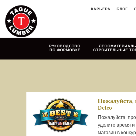
Skip
КАРЬЕРА
БЛОГ
to
content
РУКОВОДСТВО
ЛЕСОМАТЕРИАЛЫ
ПО ФОРМОВКЕ
СТРОИТЕЛЬНЫЕ ТО
Пожалуйста, п
Delco
Пожалуйста, прог
уделите время и
магазин в конкурс