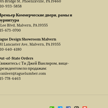
05 Bridge St, Phoenixville, PA 19460
10-933-5858
Премьер Коммерческие двери, рамы и
фурнитура
 Lee Blvd, Malvern, PA 19355
15-673-0700
ague Design Showroom Malvern
81 Lancaster Ave, Malvern, PA 19355
10-640-4180
ut-of-State Orders
вяжитесь с Ти Джей Ванлиром, вице-
резидентом по продажам:
vanleer@taguelumber.com
15-778-6463