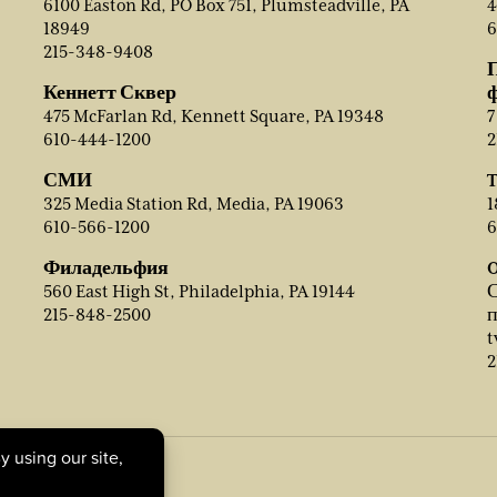
6100 Easton Rd, PO Box 751, Plumsteadville, PA
4
18949
6
215-348-9408
Кеннетт Сквер
475 McFarlan Rd, Kennett Square, PA 19348
7
610-444-1200
2
СМИ
T
325 Media Station Rd, Media, PA 19063
1
610-566-1200
6
Филадельфия
O
560 East High St, Philadelphia, PA 19144
С
215-848-2500
п
t
2