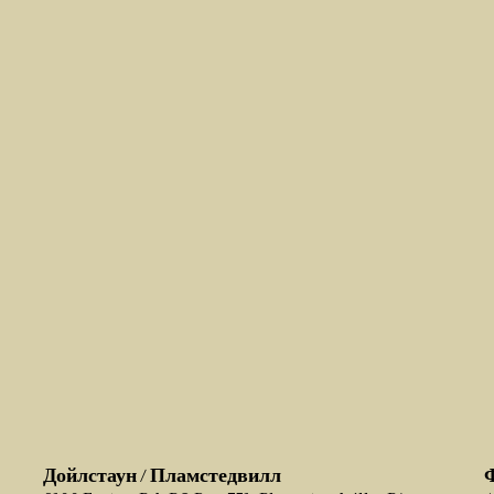
Дойлстаун / Пламстедвилл