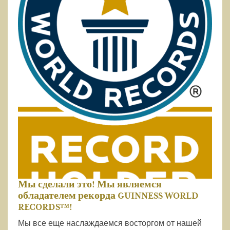
Мы сделали это! Мы являемся
обладателем рекорда GUINNESS WORLD
RECORDS™!
Мы все еще наслаждаемся восторгом от нашей