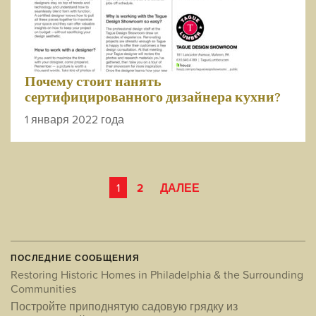
Почему стоит нанять
сертифицированного дизайнера кухни?
1 января 2022 года
ПАГИНАЦИЯ
1
2
ДАЛЕЕ
СООБЩЕНИЙ
ПОСЛЕДНИЕ СООБЩЕНИЯ
Restoring Historic Homes in Philadelphia & the Surrounding
Communities
Постройте приподнятую садовую грядку из