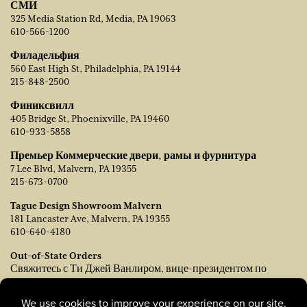
СМИ
325 Media Station Rd, Media, PA 19063
610-566-1200
Филадельфия
560 East High St, Philadelphia, PA 19144
215-848-2500
Финиксвилл
405 Bridge St, Phoenixville, PA 19460
610-933-5858
Премьер Коммерческие двери, рамы и фурнитура
7 Lee Blvd, Malvern, PA 19355
215-673-0700
Tague Design Showroom Malvern
181 Lancaster Ave, Malvern, PA 19355
610-640-4180
Out-of-State Orders
Свяжитесь с Ти Джей Ванлиром, вице-президентом по
продажам:
tvanleer@taguelumber.com