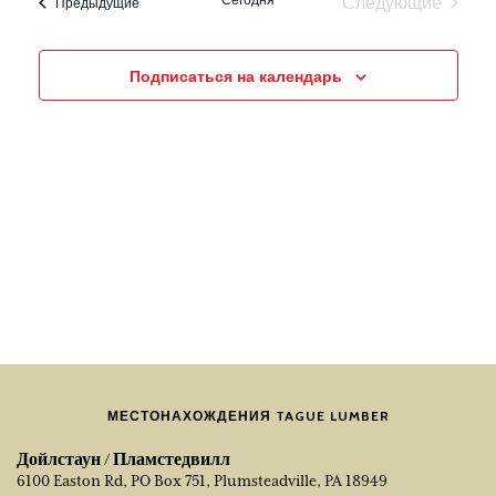
Следующие
события
Предыдущие
Навигация
события
Подписаться на календарь
МЕСТОНАХОЖДЕНИЯ TAGUE LUMBER
Дойлстаун / Пламстедвилл
6100 Easton Rd, PO Box 751, Plumsteadville, PA 18949