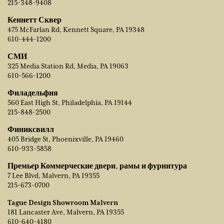
215-348-9408
Кеннетт Сквер
475 McFarlan Rd, Kennett Square, PA 19348
610-444-1200
СМИ
325 Media Station Rd, Media, PA 19063
610-566-1200
Филадельфия
560 East High St, Philadelphia, PA 19144
215-848-2500
Финиксвилл
405 Bridge St, Phoenixville, PA 19460
610-933-5858
Премьер Коммерческие двери, рамы и фурнитура
7 Lee Blvd, Malvern, PA 19355
215-673-0700
Tague Design Showroom Malvern
181 Lancaster Ave, Malvern, PA 19355
610-640-4180