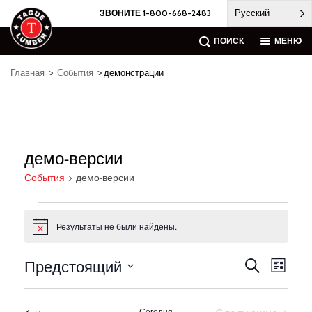
Skip
Русский
ЗВОНИТЕ 1-800-668-2483
to
content
ПОИСК
МЕНЮ
Главная
>
События
> демонстрации
демо-версии
События
демо-версии
События
Результаты не были найдены.
Notice
Предстоящий
События
Навиг
Поиск
Список
по
Поиск
Выберите
предс
и
дату.
событ
просмотр
Сегодня