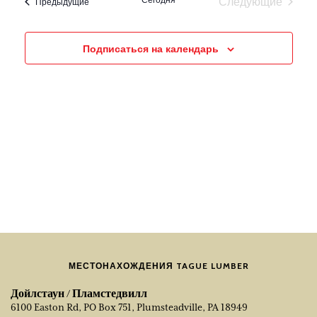
Следующие
события
Предыдущие
Навигация
события
Подписаться на календарь
МЕСТОНАХОЖДЕНИЯ TAGUE LUMBER
Дойлстаун / Пламстедвилл
6100 Easton Rd, PO Box 751, Plumsteadville, PA 18949