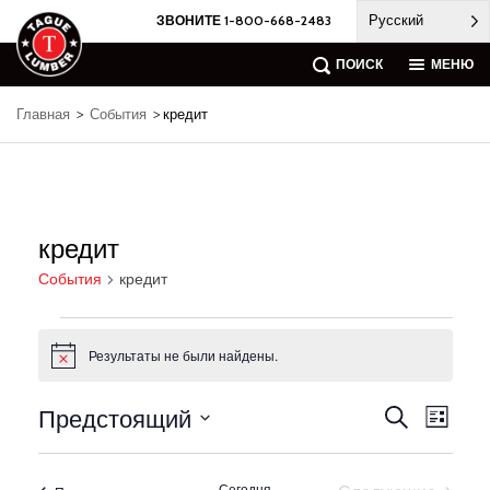
Skip
Русский
ЗВОНИТЕ 1-800-668-2483
to
content
ПОИСК
МЕНЮ
Главная
>
События
> кредит
кредит
События
кредит
События
Результаты не были найдены.
Notice
Предстоящий
События
Навиг
Поиск
Список
по
Поиск
Выберите
предс
и
дату.
событ
просмотр
Сегодня