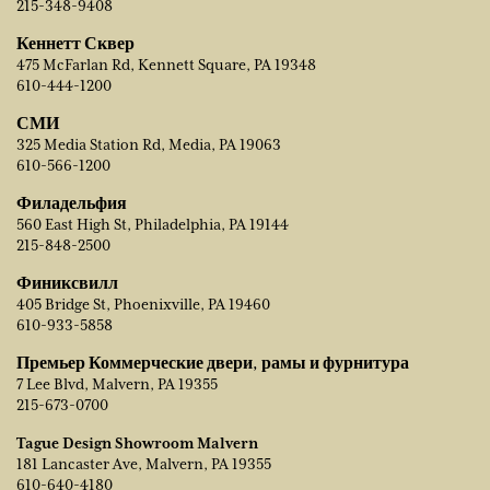
215-348-9408
Кеннетт Сквер
475 McFarlan Rd, Kennett Square, PA 19348
610-444-1200
СМИ
325 Media Station Rd, Media, PA 19063
610-566-1200
Филадельфия
560 East High St, Philadelphia, PA 19144
215-848-2500
Финиксвилл
405 Bridge St, Phoenixville, PA 19460
610-933-5858
Премьер Коммерческие двери, рамы и фурнитура
7 Lee Blvd, Malvern, PA 19355
215-673-0700
Tague Design Showroom Malvern
181 Lancaster Ave, Malvern, PA 19355
610-640-4180