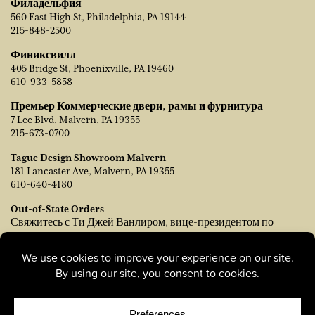
Филадельфия
560 East High St, Philadelphia, PA 19144
215-848-2500
Финиксвилл
405 Bridge St, Phoenixville, PA 19460
610-933-5858
Премьер Коммерческие двери, рамы и фурнитура
7 Lee Blvd, Malvern, PA 19355
215-673-0700
Tague Design Showroom Malvern
181 Lancaster Ave, Malvern, PA 19355
610-640-4180
Out-of-State Orders
Свяжитесь с Ти Джей Ванлиром, вице-президентом по
продажам:
tvanleer@taguelumber.com
215-778-6463