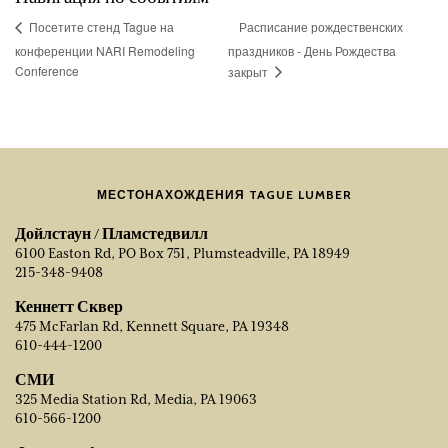
Расписание рождественских
Посетите стенд Tague на
конференции NARI Remodeling
праздников - День Рождества
Conference
закрыт
МЕСТОНАХОЖДЕНИЯ TAGUE LUMBER
Дойлстаун / Пламстедвилл
6100 Easton Rd, PO Box 751, Plumsteadville, PA 18949
215-348-9408
Кеннетт Сквер
475 McFarlan Rd, Kennett Square, PA 19348
610-444-1200
СМИ
325 Media Station Rd, Media, PA 19063
610-566-1200