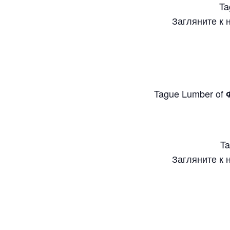
Ta
Загляните к 
Tague Lumber of
Ta
Загляните к 