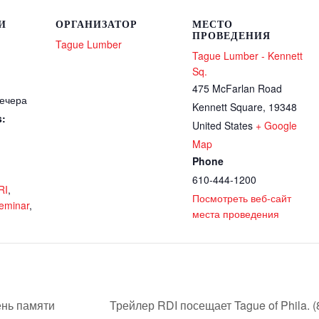
И
ОРГАНИЗАТОР
МЕСТО
ПРОВЕДЕНИЯ
Tague Lumber
Tague Lumber - Kennett
Sq.
475 McFarlan Road
вечера
Kennett Square
,
19348
s:
United States
+ Google
Map
Phone
610-444-1200
RI
,
Посмотреть веб-сайт
eminar
,
места проведения
ень памяти
Трейлер RDI посещает Tague of Phila. (