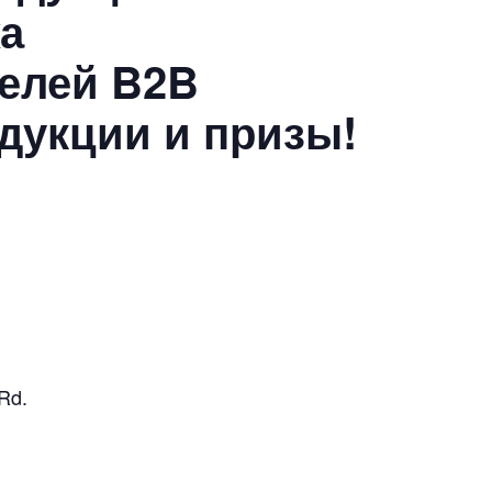
а
телей B2B
дукции и призы!
Rd.