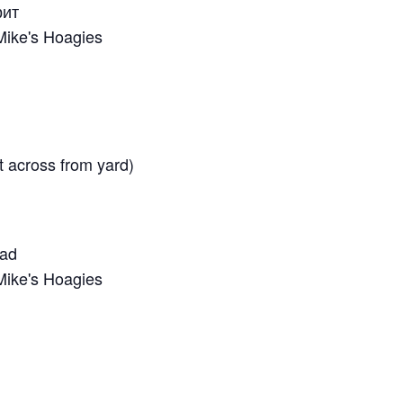
рит
ike's Hoagies
 across from yard)
oad
ike's Hoagies