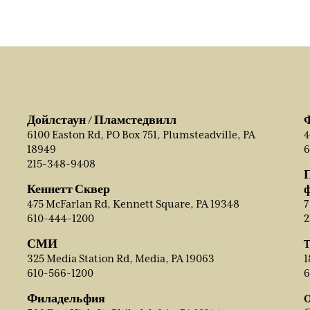
Дойлстаун / Пламстедвилл
6100 Easton Rd, PO Box 751, Plumsteadville, PA
4
18949
6
215-348-9408
Кеннетт Сквер
475 McFarlan Rd, Kennett Square, PA 19348
7
610-444-1200
2
СМИ
T
325 Media Station Rd, Media, PA 19063
1
610-566-1200
6
Филадельфия
O