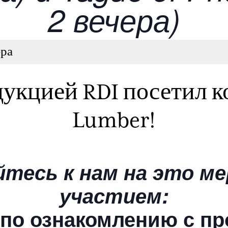
2 вечера)
ера
дукцией RDI посетил 
Lumber!
тесь к нам на это м
участием:
 по ознакомлению с п