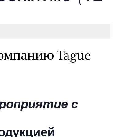
компанию Tague
ероприятие с
родукцией