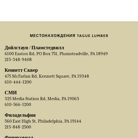
МЕСТОНАХОЖДЕНИЯ TAGUE LUMBER
Дойлстаун / Пламстедвилл
6100 Easton Rd, PO Box 751, Plumsteadville, PA 18949
215-348-9408
Кеннетт Сквер
475 McFarlan Rd, Kennett Square, PA 19348
610-444-1200
СМИ
325 Media Station Rd, Media, PA 19063
610-566-1200
Филадельфия
560 East High St, Philadelphia, PA 19144
215-848-2500
Финиксвилл