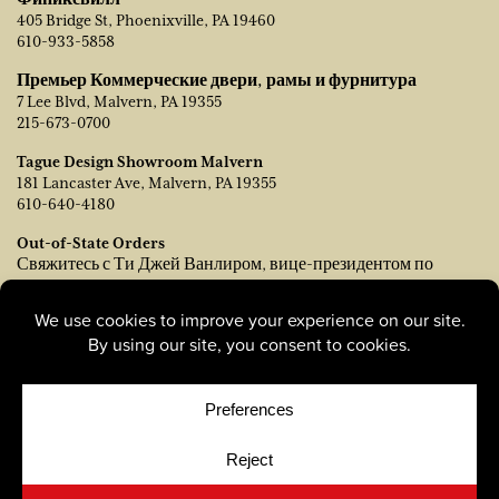
405 Bridge St, Phoenixville, PA 19460
610-933-5858
Премьер Коммерческие двери, рамы и фурнитура
7 Lee Blvd, Malvern, PA 19355
215-673-0700
Tague Design Showroom Malvern
181 Lancaster Ave, Malvern, PA 19355
610-640-4180
Out-of-State Orders
Свяжитесь с Ти Джей Ванлиром, вице-президентом по
продажам:
tvanleer@taguelumber.com
215-778-6463
© Copyright 2026, Tague Lumber. |
Privacy Policy
|
Cookie
Policy
|
Cookie Preferences
Site by
Yellow House Design