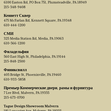
6100 Easton Rd, PO Box 751, Plumsteadville, PA 18949
215-348-9408
Кеннетт Сквер
475 McFarlan Rd, Kennett Square, PA 19348
610-444-1200
СМИ
325 Media Station Rd, Media, PA 19063
610-566-1200
Филадельфия
560 East High St, Philadelphia, PA 19144
215-848-2500
Финиксвилл
405 Bridge St, Phoenixville, PA 19460
610-933-5858
Премьер Коммерческие двери, рамы и фурнитура
7 Lee Blvd, Malvern, PA 19355
215-673-0700
Tague Design Showroom Malvern
181 Lancaster Ave, Malvern, PA 19355