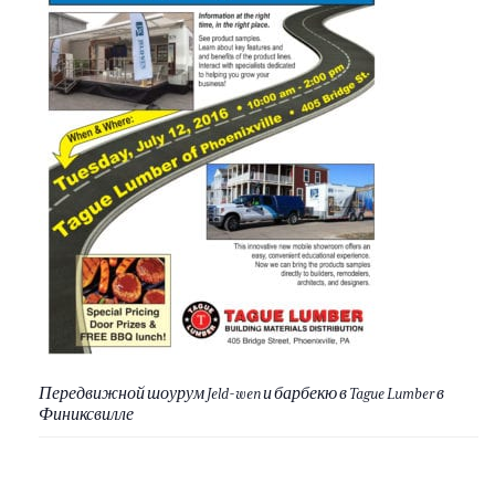
Передвижной шоурум Jeld-wen и барбекю в Tague Lumber в
Финиксвилле