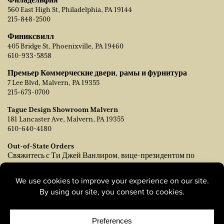
560 East High St, Philadelphia, PA 19144
215-848-2500
Финиксвилл
405 Bridge St, Phoenixville, PA 19460
610-933-5858
Премьер Коммерческие двери, рамы и фурнитура
7 Lee Blvd, Malvern, PA 19355
215-673-0700
Tague Design Showroom Malvern
181 Lancaster Ave, Malvern, PA 19355
610-640-4180
Out-of-State Orders
Свяжитесь с Ти Джей Ванлиром, вице-президентом по
продажам:
tvanleer@taguelumber.com
215-778-6463
© Copyright 2026, Tague Lumber. |
Privacy Policy
|
Cookie