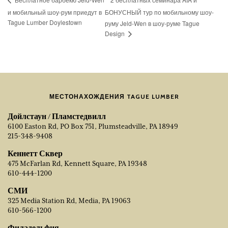
и мобильный шоу-рум приедут в
БОНУСНЫЙ тур по мобильному шоу-
Tague Lumber Doylestown
руму Jeld-Wen в шоу-руме Tague
Design
МЕСТОНАХОЖДЕНИЯ TAGUE LUMBER
Дойлстаун / Пламстедвилл
6100 Easton Rd, PO Box 751, Plumsteadville, PA 18949
215-348-9408
Кеннетт Сквер
475 McFarlan Rd, Kennett Square, PA 19348
610-444-1200
СМИ
325 Media Station Rd, Media, PA 19063
610-566-1200
Филадельфия