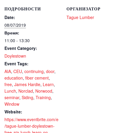
ПОДРОБНОСТИ
ОРГАНИЗАТОР
Date:
Tague Lumber
08/07/2019
Время:
11:00 - 13:30
Event Category:
Doylestown
Event Tags:
AIA
,
CEU
,
continuing
,
door
,
education
,
fiber cement
,
free
,
James Hardie
,
Learn
,
Lunch
,
Norclad
,
Norwood
,
seminar
,
Siding
,
Training
,
Window
Website:
https://www.eventbrite.com/e
/tague-lumber-doylestown-
free-aia-lunch-learn-on-