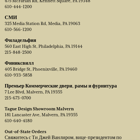
475 McFarlan Rd, Kennett Square, PA 19348
610-444-1200
СМИ
325 Media Station Rd, Media, PA 19063
610-566-1200
Филадельфия
560 East High St, Philadelphia, PA 19144
215-848-2500
Финиксвилл
405 Bridge St, Phoenixville, PA 19460
610-933-5858
Премьер Коммерческие двери, рамы и фурнитура
7 Lee Blvd, Malvern, PA 19355
215-673-0700
Tague Design Showroom Malvern
181 Lancaster Ave, Malvern, PA 19355
610-640-4180
Out-of-State Orders
Свяжитесь с Ти Джей Ванлиром, вице-президентом по