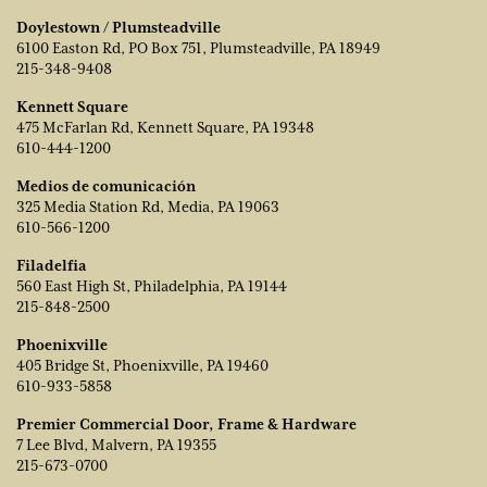
Doylestown / Plumsteadville
6100 Easton Rd, PO Box 751, Plumsteadville, PA 18949
215-348-9408
Kennett Square
475 McFarlan Rd, Kennett Square, PA 19348
610-444-1200
Medios de comunicación
325 Media Station Rd, Media, PA 19063
610-566-1200
Filadelfia
560 East High St, Philadelphia, PA 19144
215-848-2500
Phoenixville
405 Bridge St, Phoenixville, PA 19460
610-933-5858
Premier Commercial Door, Frame & Hardware
7 Lee Blvd, Malvern, PA 19355
215-673-0700