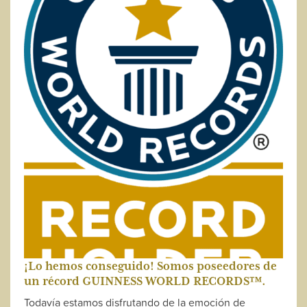
¡Lo hemos conseguido! Somos poseedores de
un récord GUINNESS WORLD RECORDS™.
Todavía estamos disfrutando de la emoción de